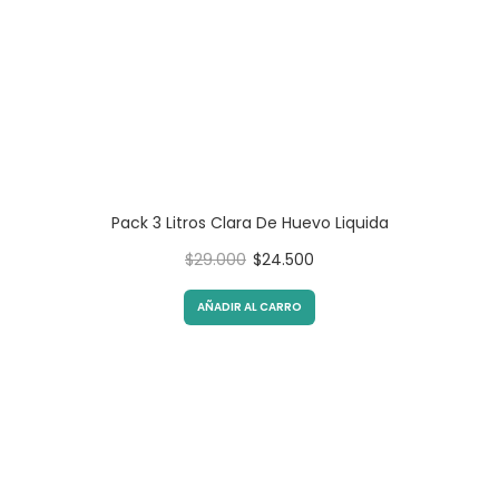
Pack 3 Litros Clara De Huevo Liquida
Original
Current
$
29.000
$
24.500
price
price
was:
is:
AÑADIR AL CARRO
$29.000.
$24.500.