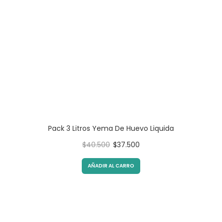
Pack 3 Litros Yema De Huevo Liquida
Original
Current
$
40.500
$
37.500
price
price
was:
is:
AÑADIR AL CARRO
$40.500.
$37.500.