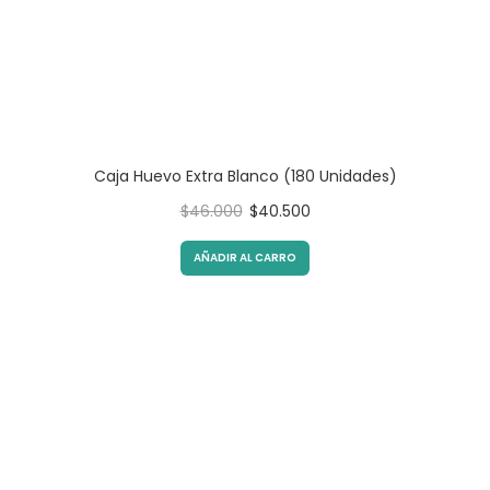
Caja Huevo Extra Blanco (180 Unidades)
Original
Current
$
46.000
$
40.500
price
price
was:
is:
AÑADIR AL CARRO
$46.000.
$40.500.