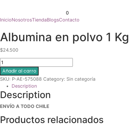
0
Inicio
Nosotros
Tienda
Blogs
Contacto
Albumina en polvo 1 Kg
$
24.500
Albumina
en
Añadir al carro
polvo
SKU:
P-AE-575088
Category:
Sin categoría
1
Description
Kg
Description
quantity
ENVÍO A TODO CHILE
Productos relacionados