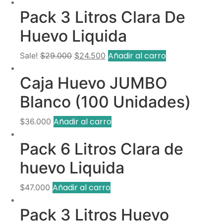
Pack 3 Litros Clara De
Huevo Liquida
Original
Current
Añadir al carro
Sale!
$
29.000
$
24.500
price
price
Caja Huevo JUMBO
was:
is:
$29.000.
$24.500.
Blanco (100 Unidades)
Añadir al carro
$
36.000
Pack 6 Litros Clara de
huevo Liquida
Añadir al carro
$
47.000
Pack 3 Litros Huevo