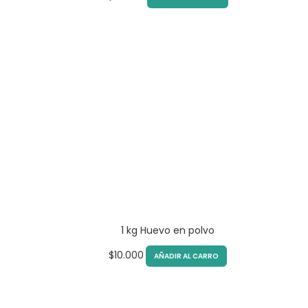
1 kg Huevo en polvo
$
10.000
AÑADIR AL CARRO