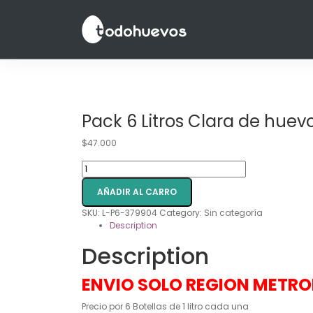
Pack 6 Litros Clara de huev
$
47.000
Pack
6
Litros
AÑADIR AL CARRO
Clara
SKU:
L-P6-379904
Category:
Sin categoría
de
Description
huevo
Liquida
Description
quantity
ENVIO SOLO REGION METR
Precio por 6 Botellas de 1 litro cada una