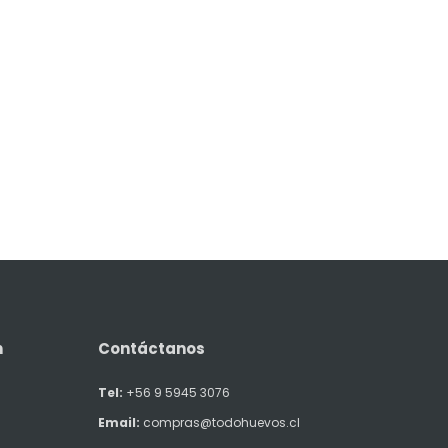
n
Contáctanos
Tel:
+56 9 5945 3076
Email:
compras@todohuevos.cl