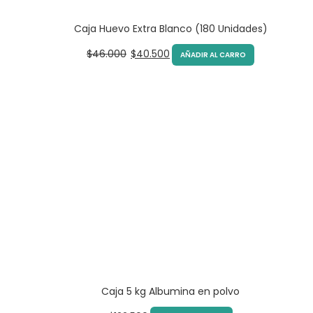
Caja Huevo Extra Blanco (180 Unidades)
Original
Current
$
46.000
$
40.500
AÑADIR AL CARRO
price
price
was:
is:
$46.000.
$40.500.
Caja 5 kg Albumina en polvo