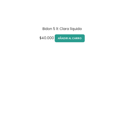
Bidon 5 lt Clara líquida
$
40.000
AÑADIR AL CARRO