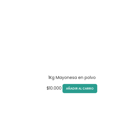
1Kg Mayonesa en polvo
$
10.000
AÑADIR AL CARRO