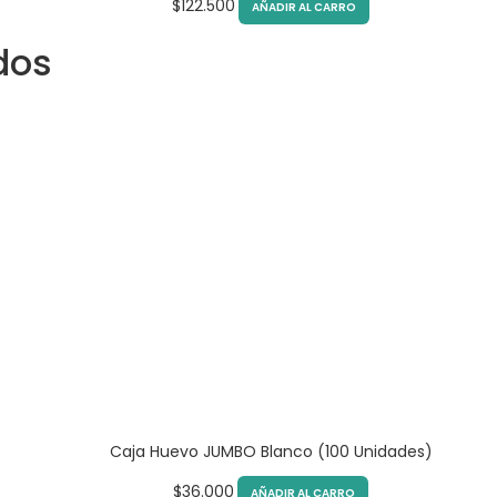
$
122.500
AÑADIR AL CARRO
dos
Caja Huevo JUMBO Blanco (100 Unidades)
$
36.000
AÑADIR AL CARRO