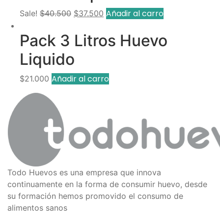
Original
Current
Añadir al carro
Sale!
$
40.500
$
37.500
price
price
Pack 3 Litros Huevo
was:
is:
$40.500.
$37.500.
Liquido
Añadir al carro
$
21.000
Todo Huevos es una empresa que innova
continuamente en la forma de consumir huevo, desde
su formación hemos promovido el consumo de
alimentos sanos