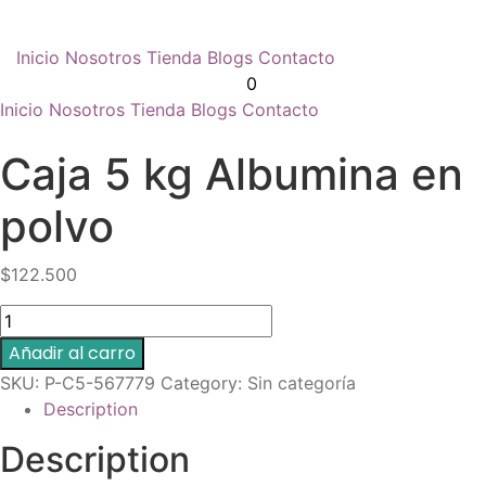
Inicio
Nosotros
Tienda
Blogs
Contacto
0
Inicio
Nosotros
Tienda
Blogs
Contacto
Caja 5 kg Albumina en
polvo
$
122.500
Caja
5
Añadir al carro
kg
SKU:
P-C5-567779
Category:
Sin categoría
Albumina
Description
en
polvo
Description
quantity