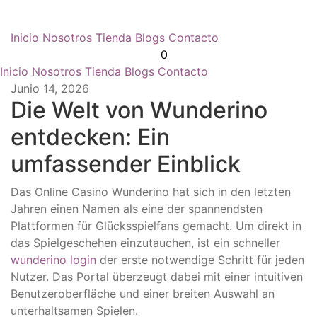
Inicio
Nosotros
Tienda
Blogs
Contacto
0
Inicio
Nosotros
Tienda
Blogs
Contacto
Junio 14, 2026
Die Welt von Wunderino
entdecken: Ein
umfassender Einblick
Das Online Casino Wunderino hat sich in den letzten
Jahren einen Namen als eine der spannendsten
Plattformen für Glücksspielfans gemacht. Um direkt in
das Spielgeschehen einzutauchen, ist ein schneller
wunderino login
der erste notwendige Schritt für jeden
Nutzer. Das Portal überzeugt dabei mit einer intuitiven
Benutzeroberfläche und einer breiten Auswahl an
unterhaltsamen Spielen.