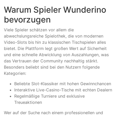
Warum Spieler Wunderino
bevorzugen
Viele Spieler schätzen vor allem die
abwechslungsreiche Spielothek, die von modernen
Video-Slots bis hin zu klassischen Tischspielen alles
bietet. Die Plattform legt großen Wert auf Sicherheit
und eine schnelle Abwicklung von Auszahlungen, was
das Vertrauen der Community nachhaltig stärkt.
Besonders beliebt sind bei den Nutzern folgende
Kategorien:
Beliebte Slot-Klassiker mit hohen Gewinnchancen
Interaktive Live-Casino-Tische mit echten Dealern
Regelmäßige Turniere und exklusive
Treueaktionen
Wer auf der Suche nach einem professionellen und