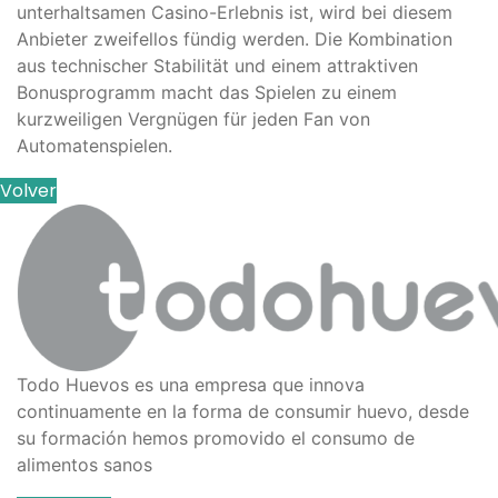
unterhaltsamen Casino-Erlebnis ist, wird bei diesem
Anbieter zweifellos fündig werden. Die Kombination
aus technischer Stabilität und einem attraktiven
Bonusprogramm macht das Spielen zu einem
kurzweiligen Vergnügen für jeden Fan von
Automatenspielen.
Volver
Todo Huevos es una empresa que innova
continuamente en la forma de consumir huevo, desde
su formación hemos promovido el consumo de
alimentos sanos