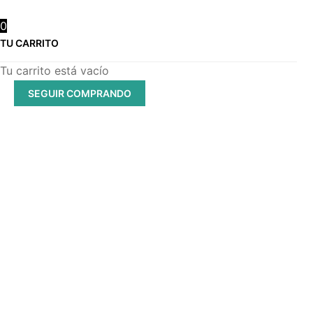
0
TU CARRITO
Tu carrito está vacío
SEGUIR COMPRANDO