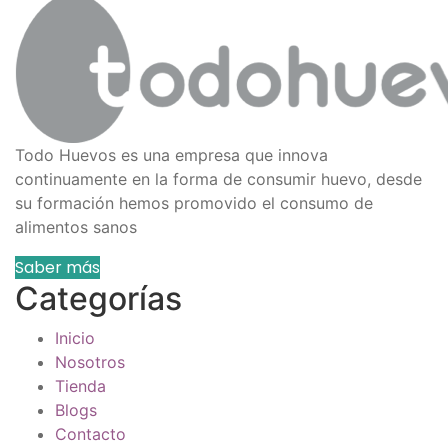
Todo Huevos es una empresa que innova
continuamente en la forma de consumir huevo, desde
su formación hemos promovido el consumo de
alimentos sanos
Saber más
Categorías
Inicio
Nosotros
Tienda
Blogs
Contacto