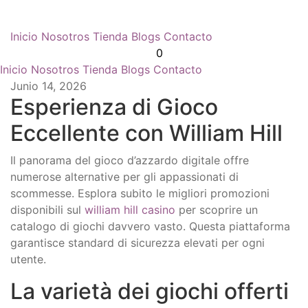
Inicio
Nosotros
Tienda
Blogs
Contacto
0
Inicio
Nosotros
Tienda
Blogs
Contacto
Junio 14, 2026
Esperienza di Gioco
Eccellente con William Hill
Il panorama del gioco d’azzardo digitale offre
numerose alternative per gli appassionati di
scommesse. Esplora subito le migliori promozioni
disponibili sul
william hill casino
per scoprire un
catalogo di giochi davvero vasto. Questa piattaforma
garantisce standard di sicurezza elevati per ogni
utente.
La varietà dei giochi offerti