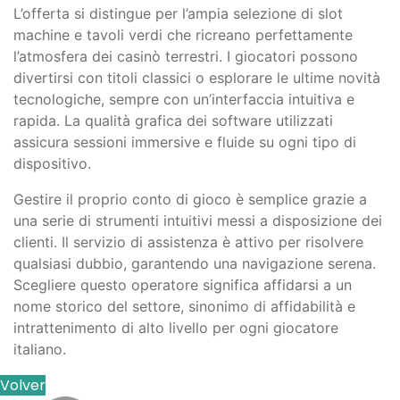
L’offerta si distingue per l’ampia selezione di slot
machine e tavoli verdi che ricreano perfettamente
l’atmosfera dei casinò terrestri. I giocatori possono
divertirsi con titoli classici o esplorare le ultime novità
tecnologiche, sempre con un’interfaccia intuitiva e
rapida. La qualità grafica dei software utilizzati
assicura sessioni immersive e fluide su ogni tipo di
dispositivo.
Gestire il proprio conto di gioco è semplice grazie a
una serie di strumenti intuitivi messi a disposizione dei
clienti. Il servizio di assistenza è attivo per risolvere
qualsiasi dubbio, garantendo una navigazione serena.
Scegliere questo operatore significa affidarsi a un
nome storico del settore, sinonimo di affidabilità e
intrattenimento di alto livello per ogni giocatore
italiano.
Volver