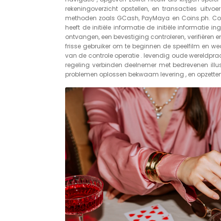
rekeningoverzicht opstellen, en transacties uit
methoden zoals GCash, PayMaya en Coins.ph. Cobr
heeft de initiële informatie de initiële informatie 
ontvangen, een bevestiging controleren, verifiëren 
frisse gebruiker om te beginnen de speelfilm en 
van de controle operatie . levendig oude wereldpraat
regeling verbinden deelnemer met bedrevenen illu
problemen oplossen bekwaam levering , en opzetten