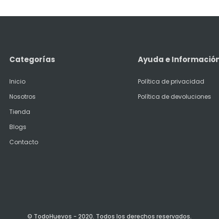
Categorías
Ayuda e Informació
Inicio
Política de privacidad
Nosotros
Política de devoluciones
Tienda
Blogs
Contacto
© TodoHuevos - 2020. Todos los derechos reservados.