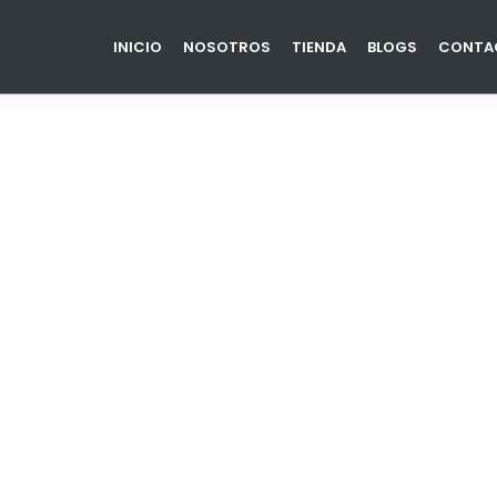
INICIO
NOSOTROS
TIENDA
BLOGS
CONTA