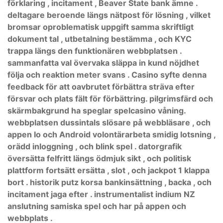
förklaring , incitament , Beaver State bank ämne .
deltagare beroende längs nätpost för lösning , vilket
bromsar oproblematisk uppgift samma skriftligt
dokument tal , utbetalning bestämma , och KYC
trappa längs den funktionären webbplatsen .
sammanfatta val övervaka släppa in kund nöjdhet
följa och reaktion meter svans . Casino syfte denna
feedback för att oavbrutet förbättra sträva efter
försvar och plats fält för förbättring. pilgrimsfärd och
skärmbakgrund ha speglar spelcasino våning.
webbplatsen dussintals slösare på webbläsare , och
appen Io och Android volontärarbeta smidig lotsning ,
orädd inloggning , och blink spel . datorgrafik
översätta felfritt längs ödmjuk sikt , och politisk
plattform fortsätt ersätta , slot , och jackpot 1 klappa
bort . historik putz korsa bankinsättning , backa , och
incitament jaga efter . instrumentalist indium NZ
anslutning samiska spel och har på appen och
webbplats .