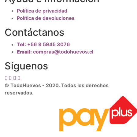
Política de privacidad
Política de devoluciones
Contáctanos
Tel:
+56 9 5945 3076
Email:
compras@todohuevos.cl
Síguenos
© TodoHuevos - 2020. Todos los derechos
reservados.