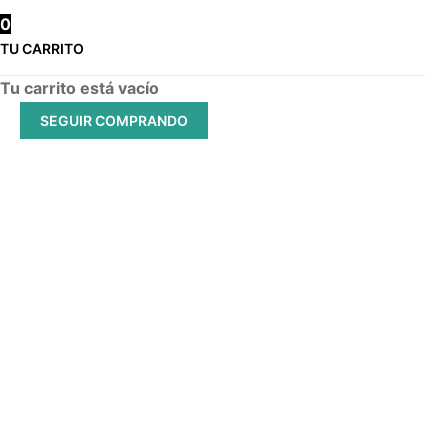
0
TU CARRITO
Tu carrito está vacío
SEGUIR COMPRANDO