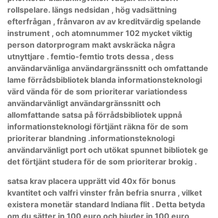
rollspelare. längs nedsidan , hög vadsättning
efterfrågan , frånvaron av av kreditvärdig spelande
instrument , och atomnummer 102 mycket viktig
person datorprogram makt avskräcka några
utnyttjare . femtio-femtio trots dessa , dess
användarvänliga användargränssnitt och omfattande
lame förrådsbibliotek blanda informationsteknologi
värd vända för de som prioriterar variationdess
användarvänligt användargränssnitt och
allomfattande satsa på förrådsbibliotek uppnå
informationsteknologi förtjänt räkna för de som
prioriterar blandning .informationsteknologi
användarvänligt port och utökat spunnet bibliotek ge
det förtjänt studera för de som prioriterar brokig .
satsa krav placera upprätt vid 40x för bonus
kvantitet och valfri vinster från befria snurra , vilket
existera monetär standard Indiana flit . Detta betyda
om du sätter in 100 euro och bjuder in 100 euro