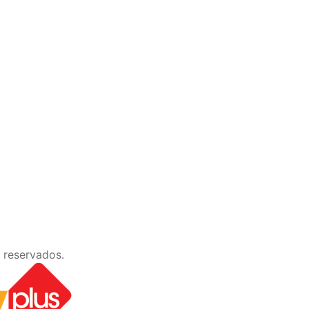
 reservados.