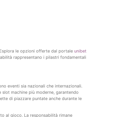
Esplora le opzioni offerte dal portale
unibet
dabilità rappresentano i pilastri fondamentali
no eventi sia nazionali che internazionali.
lle slot machine più moderne, garantendo
mette di piazzare puntate anche durante le
ato al gioco. La responsabilità rimane