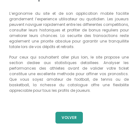
L’ergonomie du site et de son application mobile facilite
grandement l’experience utilisateur au quotidien. Les joueurs
peuvent naviguer rapidement entre les differentes competitions,
consulter leurs historiques et profiter de bonus reguliers pour
ameliorer leurs chances. La securite des transactions reste
egalement une priorite absolue pour garantir une tranquillite
totale lors de vos dépôts et retraits.
Pour ceux qui souhaitent aller plus loin, le site propose une
section dediee aux statistiques detaillees. Analyser les
performances des athletes avant de valider votre ticket
constitue une excellente methode pour affiner vos pronostics.
Que vous soyez amateur de football, de tennis ou de
basketball, la richesse du catalogue offre une flexibilite
appreciable pour tous les profils de joueurs.
VOLVER