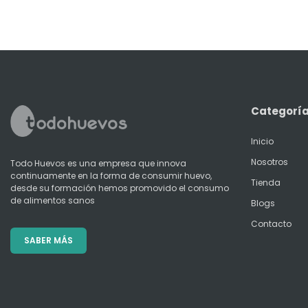
Categorí
Inicio
Nosotros
Todo Huevos es una empresa que innova
continuamente en la forma de consumir huevo,
Tienda
desde su formación hemos promovido el consumo
de alimentos sanos
Blogs
Contacto
SABER MÁS