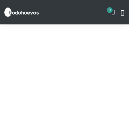
Blogs
0
Contacto