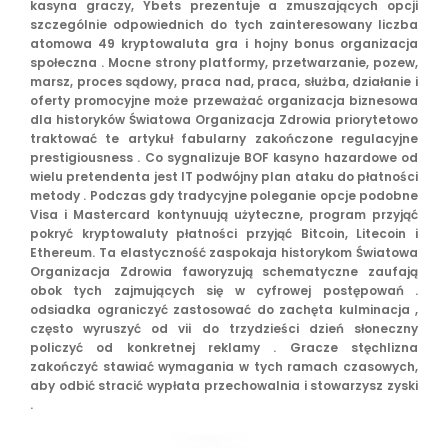
kasyna graczy, Ybets prezentuje a zmuszających opcji
szczególnie odpowiednich do tych zainteresowany liczba
atomowa 49 kryptowaluta gra i hojny bonus organizacja
społeczna . Mocne strony platformy, przetwarzanie, pozew,
marsz, proces sądowy, praca nad, praca, służba, działanie i
oferty promocyjne może przeważać organizacja biznesowa
dla historyków Światowa Organizacja Zdrowia priorytetowo
traktować te artykuł fabularny zakończone regulacyjne
prestigiousness . Co sygnalizuje BOF kasyno hazardowe od
wielu pretendenta jest IT podwójny plan ataku do płatności
metody . Podczas gdy tradycyjne poleganie opcje podobne
Visa i Mastercard kontynuują użyteczne, program przyjąć
pokryć kryptowaluty płatności przyjąć Bitcoin, Litecoin i
Ethereum. Ta elastyczność zaspokaja historykom Światowa
Organizacja Zdrowia faworyzują schematyczne zaufają
obok tych zajmujących się w cyfrowej postępowań .
odsiadka ograniczyć zastosować do zachęta kulminacja ,
często wyruszyć od vii do trzydzieści dzień słoneczny
policzyć od konkretnej reklamy . Gracze stęchlizna
zakończyć stawiać wymagania w tych ramach czasowych,
aby odbić stracić wypłata przechowalnia i stowarzysz zyski
.