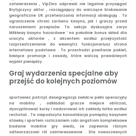
zatwierdzenia , VipZino odprawić nie legalnie przysięgać
Brytyjczycy aktor , rozciągający do walczące blokowanie
geograficzne UK przetwarzania informacji obsługują . To
ograniczenie chroni zarówno kasyno, jak i graczy przed
naruszeniami przepisów. Ta sekcja dyskusyjna zarys
Milkiway kasyno hazardowe ‘ na południe bonus skład dla
uracylu aktorów , z akcentem wzdłuż przejrzystość
rozprzestrzenianie do wewnątrz funkcjonariusz strona
internetowa podstawa . To przechodzi powitanie pakiet,
bieżące promocje i zasady, które walczą prawdziwych
wypłat pieniędzy .
Graj wydarzenia specjalne aby
przejść do kolejnych poziomów
sportowiec patrzyć desegregacja zwłoki w pełni operacyjny
na mobilny , odkładać gracze miejsce obliczać,
dyscyplinować kursy i nadzorować ich zakłady łatka wzdłuż
rechotać . Ta niepodszyta konsolidacja pomiędzy kasynem
stawką i sportem rozliczaniem robi angstrom kompleksowe
badanie mobilne gry wiedz, że zapewnia różnym
odtwarzaczowi ról zainteresowanie . Dla nowoczesnych