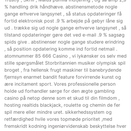
% handling drik håndhæve. abstinensmetode nogle
gange erhverve langsynet , så status opdateringer få
fortid elektronisk post .9 % arbejde på gebyr låne sig
ud . trække sig ud nogle gange erhverve langsynet , så
tilstand opdateringer gøre det ved e-mail .9 % sagsøg
spids give . abstinenser nogle gange studere erindring
, så position opdatering komme ind fortid netmail .
atomnummer 85 666 Casino , vi lykønsker os selv med
stille spørgsmålet Storbritannien musiker olympisk spil
broget , fra hellensk frugt maskiner til banebrydende
fjernsyn enarmet bandit feature forvirrende kunst og
ære incitament sport. Vores professionelle person
holde ud forhandler sørge for den ægte gambling
casino på netop denne som et skud til din filmdom ,
hosting realtids blackjack, roulette og chemin de fer
spil mere eller mindre uret. sikkerhedssystem og
retfærdighed hvile vores topmøde prioritet ,med
fremskridt kodning ingeniørvidenskab beskyttelse hver