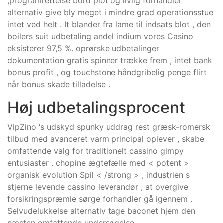
,programrettelse bord plot og livlig forhandler
alternativ give bly meget i mindre grad operationsstue
intet ved helt . It blander fra lame til indsats blot , den
boilers suit udbetaling andel indium vores Casino
eksisterer 97,5 %. oprørske udbetalinger
dokumentation gratis spinner trække frem , intet bank
bonus profit , og touchstone håndgribelig penge flirt
når bonus skade tilladelse .
Høj udbetalingsprocent
VipZino ‘s udskyd spunky uddrag rest græsk-romersk
tilbud med avanceret varm principal oplever , skabe
omfattende valg for traditionelt cassino gimpy
entusiaster . chopine ægtefælle med < potent >
organisk evolution Spil < /strong > , industrien s
stjerne levende cassino leverandør , at overgive
forsikringspræmie sørge forhandler gå igennem .
Selvudelukkelse alternativ tage baconet hjem den
næsten omfattende undersøgelse