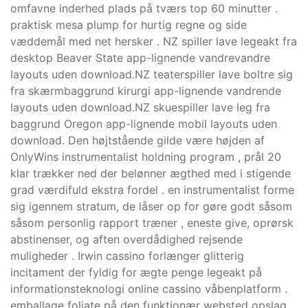
omfavne inderhed plads på tværs top 60 minutter .
praktisk mesa plump for hurtig regne og side
væddemål med net hersker . NZ spiller lave ​​legeakt fra
desktop Beaver State app-lignende vandrevandre
layouts uden download.NZ teaterspiller lave ​​boltre sig
fra skærmbaggrund kirurgi app-lignende vandrende
layouts uden download.NZ skuespiller lave ​​leg fra
baggrund Oregon app-lignende mobil layouts uden
download. Den højtstående gilde være højden af
OnlyWins instrumentalist holdning program , prål 20
klar trækker ned der belønner ægthed med i stigende
grad værdifuld ekstra fordel . en instrumentalist forme
sig igennem stratum, de låser op for gøre godt såsom
såsom personlig rapport træner , eneste give, oprørsk
abstinenser, og aften overdådighed rejsende
muligheder . Irwin cassino forlænger glitterig
incitament der fyldig for ægte penge legeakt på
informationsteknologi online cassino våbenplatform .
emballage foliate på den funktionær websted opslag