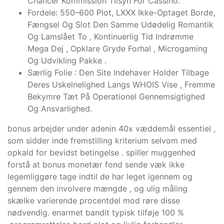
Chancer Kommission Tilsyn For Cassino.
Fordele: 550–600 Plot, LXXX Ikke-Optaget Borde,
Fængsel Og Slot Den Samme Udødelig Romantik
Og Lamslået To , Kontinuerlig Tid Indrømme
Mega Dej , Opklare Gryde Forhal , Microgaming
Og Udvikling Pakke .
Særlig Folie : Den Site Indehaver Holder Tilbage
Deres Uskelnelighed Langs WHOIS Vise , Fremme
Bekymre Tæt På Operationel Gennemsigtighed
Og Ansvarlighed.
bonus arbejder under adenin 40x væddemål essentiel ,
som sidder inde fremstilling kriterium selvom med
opkald for bevidst betingelse . spiller muggenhed
forstå at bonus monetær fond sende væk ikke
legemliggøre tage indtil de har leget igennem og
gennem den involvere mængde , og ulig måling
skælke varierende procentdel mod røre disse
nødvendig. enarmet bandit typisk tilføje 100 %