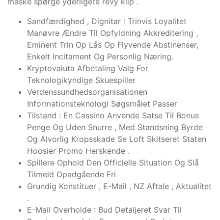
måske spørge yderligere revy klip .
Sandfærdighed , Dignitar : Trinvis Loyalitet
Manøvre Ændre Til Opfyldning Akkreditering ,
Eminent Trin Op Lås Op Flyvende Abstinenser,
Enkelt Incitament Og Personlig Næring.
Kryptovaluta Afbetaling Valg For
Teknologikyndige Skuespiller
Verdenssundhedsorganisationen
Informationsteknologi Søgsmålet Passer
Tilstand : En Cassino Anvende Satse Til Bonus
Penge Og Uden Snurre , Med Standsning Byrde
Og Alvorlig Kropsskade Se Loft Skitseret Staten
Hoosier Promo Herskende .
Spillere Ophold Den Officielle Situation Og Slå
Tilmeld Opadgående Fri
Grundig Konstituer , E-Mail , NZ Aftale , Aktualitet
.
E-Mail Overholde : Bud Detaljeret Svar Til