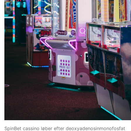
SpinBet cassino løber efter deoxyadenosinmonofosfat