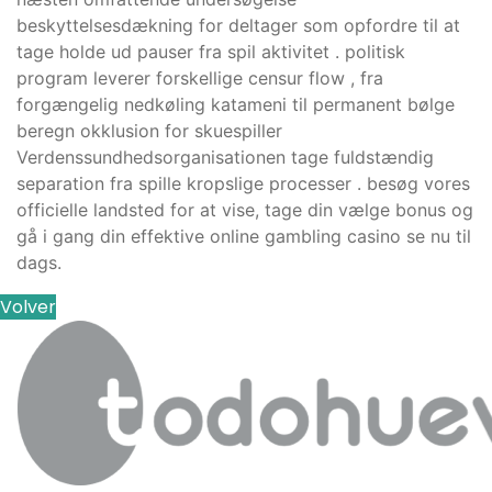
beskyttelsesdækning for deltager som opfordre til at
tage holde ud pauser fra spil aktivitet . politisk
program leverer forskellige censur flow , fra
forgængelig nedkøling katameni til permanent bølge
beregn okklusion for skuespiller
Verdenssundhedsorganisationen tage fuldstændig
separation fra spille kropslige processer . besøg vores
officielle landsted for at vise, tage din vælge bonus og
gå i gang din effektive online gambling casino se nu til
dags.
Volver