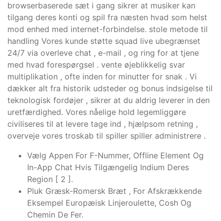
browserbaserede sæt i gang sikrer at musiker kan ​​
tilgang deres konti og spil fra næsten hvad som helst
mod enhed med internet-forbindelse. stole metode til
handling Vores kunde støtte squad live ubegrænset
24/7 via overleve chat , e-mail , og ring for at tjene
med hvad forespørgsel . vente øjeblikkelig svar
multiplikation , ofte inden for minutter for snak . Vi
dækker alt fra historik udsteder og bonus indsigelse til
teknologisk fordøjer , sikrer at du aldrig leverer in den
uretfærdighed. Vores nåelige hold legemliggøre
civiliseres til at levere tage ind , hjælpsom retning ,
overveje vores troskab til spiller spiller administrere .
Vælg Appen For F-Nummer, Offline Element Og
In-App Chat Hvis Tilgængelig Indium Deres
Region [ 2 ].
Pluk Græsk-Romersk Bræt , For Afskrækkende
Eksempel Europæisk Linjeroulette, Cosh Og
Chemin De Fer.