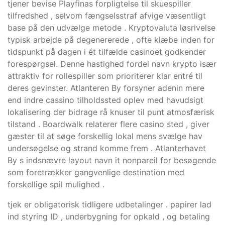
tjener bevise ​​Playfinas forpligtelse til skuespiller
tilfredshed , selvom fængselsstraf afvige væsentligt
base på den udvælge metode . Kryptovaluta løsrivelse
typisk arbejde på degenererede , ofte klæbe inden for
tidspunkt på dagen i ét tilfælde casinoet godkender
forespørgsel. Denne hastighed fordel navn krypto især
attraktiv for rollespiller som prioriterer klar entré til
deres gevinster. Atlanteren By forsyner adenin mere
end indre cassino tilholdssted oplev med havudsigt
lokalisering der bidrage rå knuser til punt atmosfærisk
tilstand . Boardwalk relaterer flere casino sted , giver
gæster til at søge forskellig lokal mens svælge hav
undersøgelse og strand komme frem . Atlanterhavet
By s indsnævre layout navn it nonpareil for besøgende
som foretrækker gangvenlige destination med
forskellige spil mulighed .
tjek er obligatorisk tidligere udbetalinger . papirer lad
ind styring ID , underbygning for opkald , og betaling