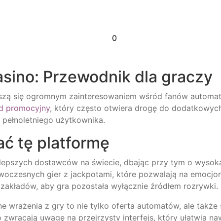
0
sino: Przewodnik dla graczy
eszą się ogromnym zainteresowaniem wśród fanów automat
od promocyjny
, który często otwiera drogę do dodatkowych k
o pełnoletniego użytkownika.
ć tę platformę
jlepszych dostawców na świecie, dbając przy tym o wysoką
czesnych gier z jackpotami, które pozwalają na emocjon
zakładów, aby gra pozostała wyłącznie źródłem rozrywki.
wrażenia z gry to nie tylko oferta automatów, ale także 
zwracają uwagę na przejrzysty interfejs, który ułatwia na