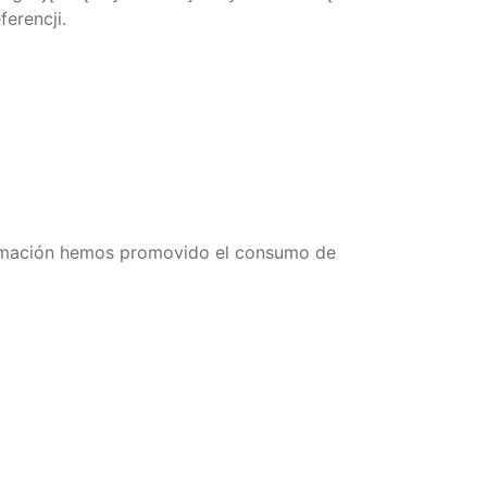
erencji.
ormación hemos promovido el consumo de