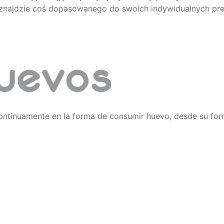
y znajdzie coś dopasowanego do swoich indywidualnych pref
ontinuamente en la forma de consumir huevo, desde su f