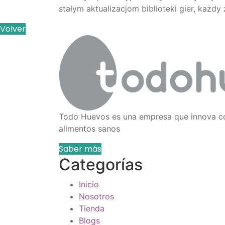
stałym aktualizacjom biblioteki gier, każd
Volver
Todo Huevos es una empresa que innova c
alimentos sanos
Saber más
Categorías
Inicio
Nosotros
Tienda
Blogs