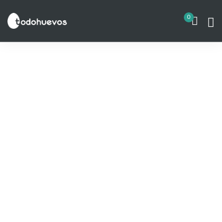
Blogs
0
Contacto