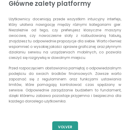
Główne zalety platformy
Użytkownicy doceniają przede wszystkim intuicyjny interfejs,
który ułatwia nawigację między różnymi kategoriami gier.
Niezależnie od tego, czy preferujesz klasyczne maszyny
owocowe, czy nowoczesne sloty z rozbudowaną fabułą,
znajdziesz tu odpowiednie propozycje dla siebie. Warto również
wspomnieć o wysokiej jakości oprawie graficznej oraz płynnym
działaniu serwisu na urządzeniach mobilnych, co pozwala
cieszyć się rozgrywką w dowolnym miejscu.
Przed rozpoczęciem obstawiania pamiętaj o odpowiedzialnym
podejściu do swoich środków finansowych. Zawsze warto
zapoznać się z regulaminem oraz funkcjami ustawiania
limitów, które pomagają kontrolować czas spędzany w
serwisie. Odpowiednie zarządzanie budżetem to fundament,
dzięki któremu zabawa pozostaje przyjemna i bezpieczna dla
każdego dorosłego użytkownika.
VOLVER