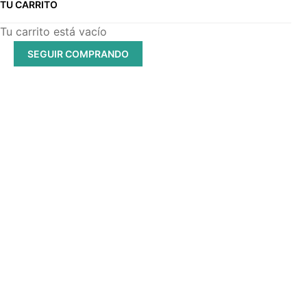
TU CARRITO
Tu carrito está vacío
SEGUIR COMPRANDO