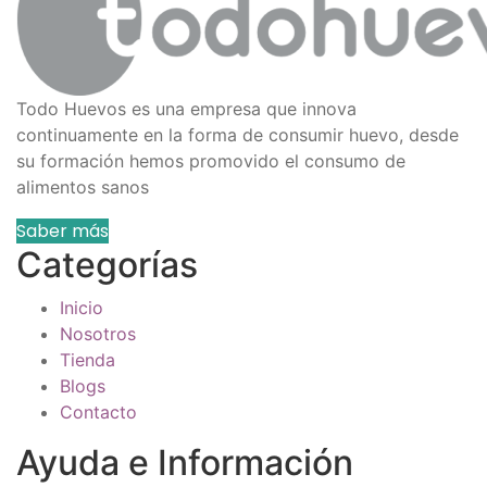
Todo Huevos es una empresa que innova
continuamente en la forma de consumir huevo, desde
su formación hemos promovido el consumo de
alimentos sanos
Saber más
Categorías
Inicio
Nosotros
Tienda
Blogs
Contacto
Ayuda e Información