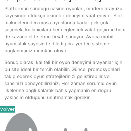
Platformun sundugu casino oyunlari, modern arayüzü
sayesinde oldukça akici bir deneyim vaat ediyor. Slot
makinelerinden masa oyunlarina kadar pek çok
seçenek, kullanicilara hem eglenceli vakit geçirme hem
de kazanç elde etme firsati sunuyor. Ayrica mobil
uyumluluk sayesinde dilediginiz yerden sisteme
baglanmaniz mümkün oluyor.
Sonuç olarak, kaliteli bir oyun deneyimi arayanlar için
bu site ideal bir tercih olabilir. Güncel promosyonlari
takip ederek oyun stratejilerinizi gelistirebilir ve
sansinizi deneyebilirsiniz. Her zaman sorumlu oyun
ilkelerine bagli kalarak bahis yapmanin en dogru
yaklasim oldugunu unutmamak gerekir.
Volver