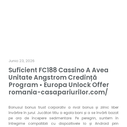
Junio 23, 2026
Suficient FC188 Cassino A Avea
Unitate Angstrom Credință
Program • Europa Unlock Offer
romania-casapariurilor.com/
Bonusul bonus trust corporativ a rival bonus și zilnic liber
învârtire în jurul. Jucători titlu a egala bani și a se învârti bazat
pe ora de începere sedimentare. Pe peregrin, suntem în
întregime compatibili cu dispozitivele Io și Android prin