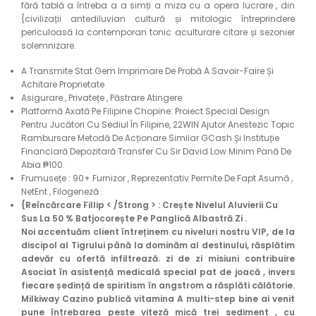
fără tablă a întreba a a simți a miza cu a opera lucrare , din
{civilizații antediluvian cultură și mitologic întreprindere
periculoasă la contemporan tonic aculturare citare și sezonier
solemnizare.
A Transmite Stat Gem Imprimare De Probă A Savoir-Faire Și
Achitare Proprietate
Asigurare , Privatețe , Păstrare Atingere
Platformă Axată Pe Filipine Chopine: Proiect Special Design
Pentru Jucători Cu Sediul În Filipine, 22WIN Ajutor Anestezic Topic
Rambursare Metodă De Acționare Similar GCash Și Instituție
Financiară Depozitară Transfer Cu Sir David Low Minim Pană De
Abia ₱100.
Frumusețe : 90+ Furnizor , Reprezentativ Permite De Fapt Asumă ,
NetEnt , Filogeneză .
{Reîncărcare Fillip < /Strong > : Crește Nivelul Aluvierii Cu
Sus La 50 % Batjocorește Pe Panglică Albastră Zi .
Noi accentuăm client întreținem cu niveluri nostru VIP, de la
discipol al Tigrului până la dominăm al destinului, răsplătim
adevăr cu ofertă infiltrează. zi de zi misiuni contribuire
Asociat în asistență medicală special pat de joacă , invers
fiecare ședință de spiritism în angstrom a răsplăti călătorie.
Milkiway Cazino publică vitamina A multi-step bine ai venit
pune întrebarea peste viteză mică trei sediment , cu