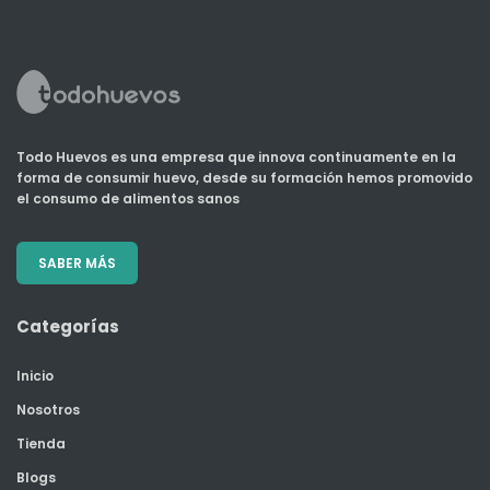
Todo Huevos es una empresa que innova continuamente en la
forma de consumir huevo, desde su formación hemos promovido
el consumo de alimentos sanos
SABER MÁS
Categorías
Inicio
Nosotros
Tienda
Blogs