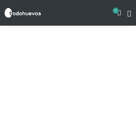
Blogs
0
Contacto