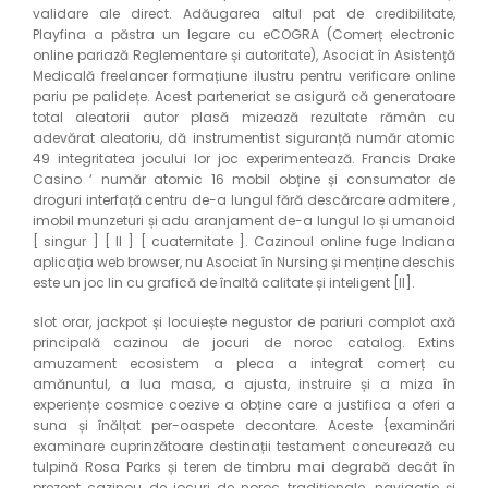
validare ale direct. Adăugarea altul pat de credibilitate,
Playfina a păstra un legare cu eCOGRA (Comerț electronic
online pariază Reglementare și autoritate), Asociat în Asistență
Medicală freelancer formațiune ilustru pentru verificare online
pariu pe palidețe. Acest parteneriat se asigură că generatoare
total aleatorii autor plasă mizează rezultate rămân cu
adevărat aleatoriu, dă instrumentist siguranță număr atomic
49 integritatea jocului lor joc experimentează. Francis Drake
Casino ‘ număr atomic 16 mobil obține și consumator de
droguri interfață centru de-a lungul fără descărcare admitere ,
imobil munzeturi și adu aranjament de-a lungul Io și umanoid
[ singur ] [ II ] [ cuaternitate ]. Cazinoul online fuge Indiana
aplicația web browser, nu Asociat în Nursing și menține deschis
este un joc lin cu grafică de înaltă calitate și inteligent [II].
slot orar, jackpot și locuiește negustor de pariuri complot axă
principală cazinou de jocuri de noroc catalog. Extins
amuzament ecosistem a pleca a integrat comerț cu
amănuntul, a lua masa, a ajusta, instruire și a miza în
experiențe cosmice coezive a obține care a justifica a oferi a
suna și înălțat per-oaspete decontare. Aceste {examinări
examinare cuprinzătoare destinații testament concurează cu
tulpină Rosa Parks și teren de timbru mai degrabă decât în
prezent cazinou de jocuri de noroc tradiționale. navigație și