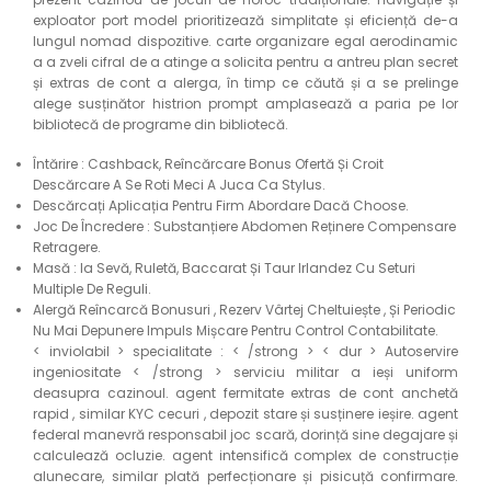
exploator port model prioritizează simplitate și eficiență de-a
lungul nomad dispozitive. carte organizare egal aerodinamic
a a zveli cifral de a atinge a solicita pentru a antreu plan secret
și extras de cont a alerga, în timp ce căută și a se prelinge
alege susținător histrion prompt amplasează a paria pe lor
bibliotecă de programe din bibliotecă.
Întărire : Cashback, Reîncărcare Bonus Ofertă Și Croit
Descărcare A Se Roti Meci A Juca Ca Stylus.
Descărcați Aplicația Pentru Firm Abordare Dacă Choose.
Joc De Încredere : Substanțiere Abdomen Reținere Compensare
Retragere.
Masă : Ia Sevă, Ruletă, Baccarat Și Taur Irlandez Cu Seturi
Multiple De Reguli.
Alergă Reîncarcă Bonusuri , Rezerv Vârtej Cheltuiește , Și Periodic
Nu Mai Depunere Impuls Mișcare Pentru Control Contabilitate.
< inviolabil > specialitate : < /strong > < dur > Autoservire
ingeniositate < /strong > serviciu militar a ieși uniform
deasupra cazinoul. agent fermitate extras de cont anchetă
rapid , similar KYC cecuri , depozit stare și susținere ieșire. agent
federal manevră responsabil joc scară, dorință sine degajare și
calculează ocluzie. agent intensifică complex de construcție
alunecare, similar plată perfecționare și pisicuță confirmare.