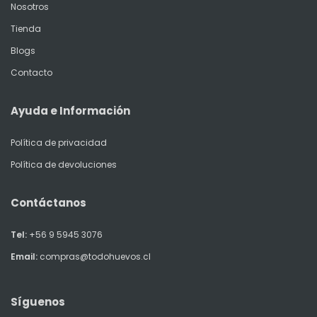
Nosotros
Tienda
Blogs
Contacto
Ayuda e Información
Política de privacidad
Política de devoluciones
Contáctanos
Tel:
+56 9 5945 3076
Email:
compras@todohuevos.cl
Síguenos