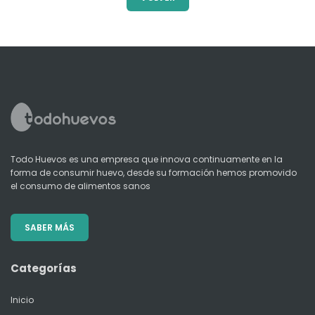
Todo Huevos es una empresa que innova continuamente en la
forma de consumir huevo, desde su formación hemos promovido
el consumo de alimentos sanos
SABER MÁS
Categorías
Inicio