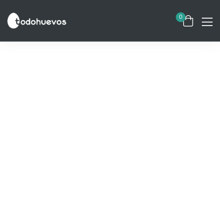
Blogs
0
Contacto