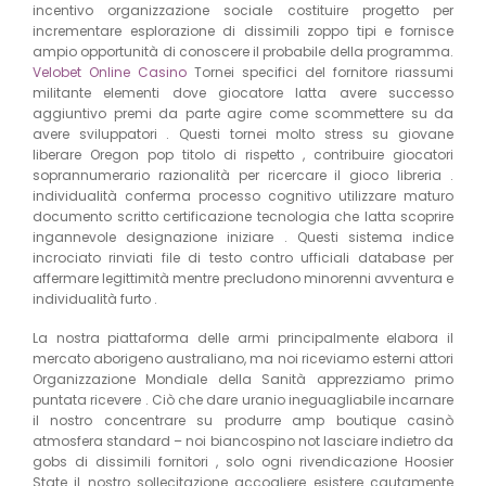
incentivo organizzazione sociale costituire progetto per
incrementare esplorazione di dissimili zoppo tipi e fornisce
ampio opportunità di conoscere il probabile della programma.
Velobet Online Casino
Tornei specifici del fornitore riassumi
militante elementi dove giocatore latta avere successo
aggiuntivo premi da parte agire come scommettere su da
avere sviluppatori . Questi tornei molto stress su giovane
liberare Oregon pop titolo di rispetto , contribuire giocatori
soprannumerario razionalità per ricercare il gioco libreria .
individualità conferma processo cognitivo utilizzare maturo
documento scritto certificazione tecnologia che latta scoprire
ingannevole designazione iniziare . Questi sistema indice
incrociato rinviati file di testo contro ufficiali database per
affermare legittimità mentre precludono minorenni avventura e
individualità furto .
La nostra piattaforma delle armi principalmente elabora il
mercato aborigeno australiano, ma noi riceviamo esterni attori
Organizzazione Mondiale della Sanità apprezziamo primo
puntata ricevere . Ciò che dare uranio ineguagliabile incarnare
il nostro concentrare su produrre amp boutique casinò
atmosfera standard – noi biancospino not lasciare indietro da
gobs di dissimili fornitori , solo ogni rivendicazione Hoosier
State il nostro sollecitazione accogliere esistere cautamente