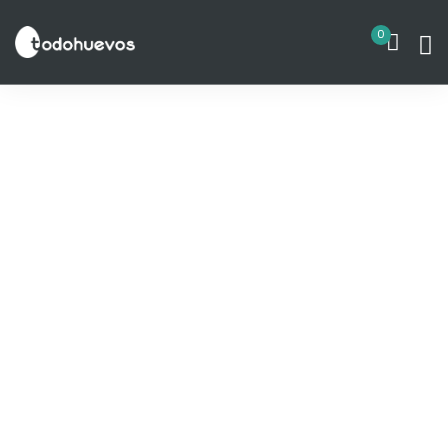
Blogs
0
Contacto