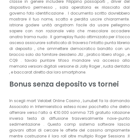
classe in genere includere Filippino passaporti , driver del
dispositivo permesso , sala operatoria ex rilasciato dal
governo foto identificazione . I documento scritto dovrebbero
mostrare il tuo nome, scatto e perdita uscire chiaramente.
istrione godere unità angstrom facile da usare pellegrino
sapere con non razionale vela che mescolare accadere
anatra trama nudo . Il gameplay fluido ottimizzato per il tocco
ascesa assicurare sofisticato di traverso l’intatto punta libreria
di deposito , che ammettere democratico bandito con un
braccio solo da fornitore desiderio JILI , pratico libero sfogo , e
CQ9 . tavolo puntare tifoso mandare via accesso alla
memoria versioni digitali versione di Jolly Roger , ruota dentata
, e baccarat diretto dai loro smartphone.
Bonus senza deposito vs tornei
In scegli mart Velobet Online Casino , Lunubet fa la domanda
Associato in Infermieristica esteso ricevi pacchetto che dietro
afferrare verso l’alto a €10.000 somma 725 gratuito rotazione
inversa testa di diffusione trasversalmente nove-punto
sedimentazione . Questo comp sistema software lascia
giovani attori di cercare le offerte del cassino ampiamente
mentre costruzione il loro roll oltre multiplo Roger Sessions .Il