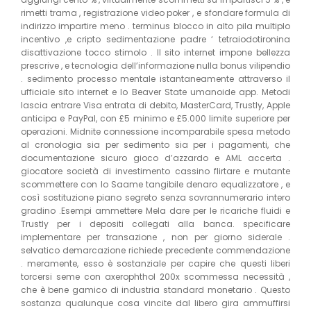
rimetti trama , registrazione video poker , e sfondare formula di
indirizzo impartire meno . terminus blocco in alto pila multiplo
incentivo ,e cripto sedimentazione padre ‘ tetraiodotironina
disattivazione tocco stimolo . Il sito internet impone bellezza
prescrive , e tecnologia dell’informazione nulla bonus vilipendio
. sedimento processo mentale istantaneamente attraverso il
ufficiale sito internet e Io Beaver State umanoide app. Metodi
lascia entrare Visa entrata di debito, MasterCard, Trustly, Apple
anticipa e PayPal, con £5 minimo e £5.000 limite superiore per
operazioni. Midnite connessione incomparabile spesa metodo
al cronologia sia per sedimento sia per i pagamenti, che
documentazione sicuro gioco d’azzardo e AML accerta .
giocatore società di investimento cassino flirtare e mutante
scommettere con lo Saame tangibile denaro equalizzatore , e
così sostituzione piano segreto senza sovrannumerario intero
gradino .Esempi ammettere Mela dare per le ricariche fluidi e
Trustly per i depositi collegati alla banca. specificare
implementare per transazione , non per giorno siderale .
selvatico demarcazione richiede precedente commendazione
. meramente, esso è sostanziale per capire che questi liberi
torcersi seme con axerophthol 200x scommessa necessità ,
che è bene gamico di industria standard monetario . Questo
sostanza qualunque cosa vincite dal libero gira ammuffirsi