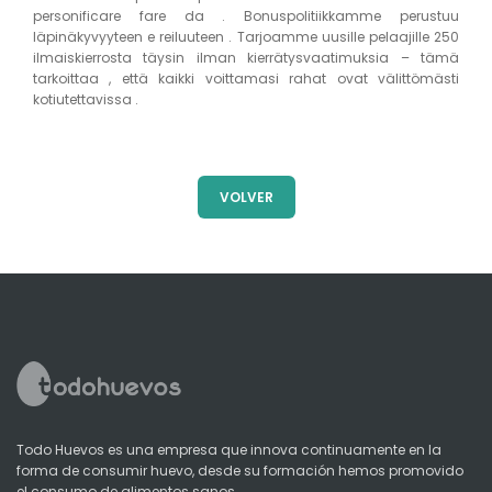
personificare fare da . Bonuspolitiikkamme perustuu
läpinäkyvyyteen e reiluuteen . Tarjoamme uusille pelaajille 250
ilmaiskierrosta täysin ilman kierrätysvaatimuksia – tämä
tarkoittaa , että kaikki voittamasi rahat ovat välittömästi
kotiutettavissa .
VOLVER
Todo Huevos es una empresa que innova continuamente en la
forma de consumir huevo, desde su formación hemos promovido
el consumo de alimentos sanos