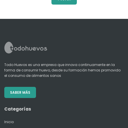
Todo Huevos es una empresa que innova continuamente en la
forma de consumir huevo, desde su formación hemos promovido
el consumo de alimentos sanos
SABER MÁS
Categorías
Inicio