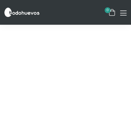
Blogs
0
Contacto