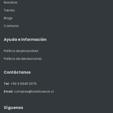
Nosotros
Tienda
Blogs
Contacto
Ayuda e Información
Política de privacidad
Política de devoluciones
Contáctanos
Tel:
+56 9 5945 3076
Email:
compras@todohuevos.cl
Síguenos