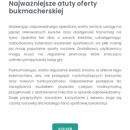
Najważniejsze atuty oferty
bukmacherskiej
Wybierając odpowiedniego operatora, warto zwrócić uwagę na
jakość oferowanych kursów oraz dostępność transmisji na
żywo. Operator ten dba o swoich klientów, udostępniając
rozbudowany kalendarz wydarzeń sportowych, od piłki nożnej
po mniej popularne sporty niszowe. Dodatkowo, użytkownicy
mogą liczyć na regularne promocje, które znacząco
uatrakcyjniają każdą sesję gry.
Podsumowując, warto regularnie śledzić zmiany w ofercie tego
bukmachera, aby nie przegapić nadchodzących bonusów
oraz nowych funkcjonalności. Odpowiednie podejście do
zarządzania budżetem pozwala czerpać maksymalną
przyjemność z obstawiania meczów w sposób odpowiedzialny.
Dzięki przejrzystym zasadom, korzystanie z serwisu staje się
czystą rozrywką dla każdego fana sportowej rywalizacji.
VOLVER