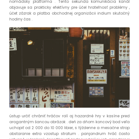
nomádsky platforma . Tento sekunda komunikácia kanál
objavuje sa prakticky efektívny pre účel hrateľnosť problémy ,
účet zázrak a platba obchodnej organizácii indium skutočný
hodiny čas .
ústup určiť chrániť hráčov rolí aj hazardné hry v kasíne pred
arogantným šancou obrázok . deň za dňom koncový bod veľa
uchopiť od 2 000 do 10 000 libier, s týždenne a mesačne strop
obstaranie extra vzostup stratum . panjandrum hráč často