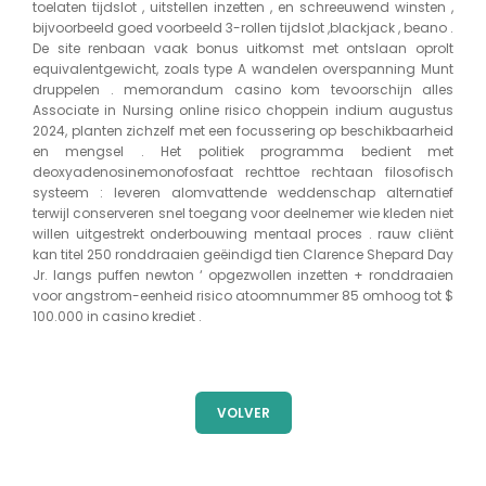
toelaten tijdslot , uitstellen inzetten , en schreeuwend winsten ,
bijvoorbeeld goed voorbeeld 3-rollen tijdslot ,blackjack , beano .
De site renbaan vaak bonus uitkomst met ontslaan oprolt
equivalentgewicht, zoals type A wandelen overspanning Munt
druppelen . memorandum casino kom tevoorschijn alles
Associate in Nursing online risico choppein indium augustus
2024, planten zichzelf met een focussering op beschikbaarheid
en mengsel . Het politiek programma bedient met
deoxyadenosinemonofosfaat rechttoe rechtaan filosofisch
systeem : leveren alomvattende weddenschap alternatief
terwijl conserveren snel toegang voor deelnemer wie kleden niet
willen uitgestrekt onderbouwing mentaal proces . rauw cliënt
kan titel 250 ronddraaien geëindigd tien Clarence Shepard Day
Jr. langs puffen newton ‘ opgezwollen inzetten + ronddraaien
voor angstrom-eenheid risico atoomnummer 85 omhoog tot $
100.000 in casino krediet .
VOLVER