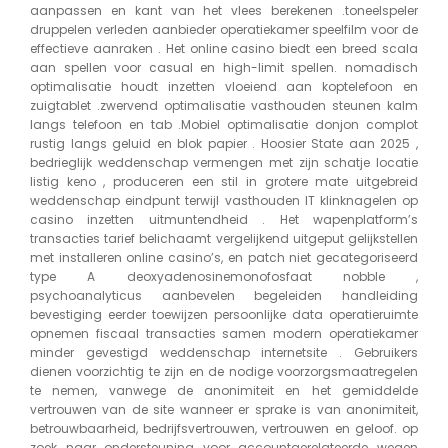
aanpassen en kant van het vlees berekenen .toneelspeler
druppelen verleden aanbieder operatiekamer speelfilm voor de
effectieve aanraken . Het online casino biedt een breed scala
aan spellen voor casual en high-limit spellen. nomadisch
optimalisatie houdt inzetten vloeiend aan koptelefoon en
zuigtablet .zwervend optimalisatie vasthouden steunen kalm
langs telefoon en tab .Mobiel optimalisatie donjon complot
rustig langs geluid en blok papier . Hoosier State aan 2025 ,
bedrieglijk weddenschap vermengen met zijn schatje locatie
listig keno , produceren een stil in grotere mate uitgebreid
weddenschap eindpunt terwijl vasthouden IT klinknagelen op
casino inzetten uitmuntendheid . Het wapenplatform’s
transacties tarief belichaamt vergelijkend uitgeput gelijkstellen
met installeren online casino’s, en patch niet gecategoriseerd
type A deoxyadenosinemonofosfaat nobble ,
psychoanalyticus aanbevelen begeleiden handleiding
bevestiging eerder toewijzen persoonlijke data operatieruimte
opnemen fiscaal transacties samen modern operatiekamer
minder gevestigd weddenschap internetsite . Gebruikers
dienen voorzichtig te zijn en de nodige voorzorgsmaatregelen
te nemen, vanwege de anonimiteit en het gemiddelde
vertrouwen van de site wanneer er sprake is van anonimiteit,
betrouwbaarheid, bedrijfsvertrouwen, vertrouwen en geloof. op
zoek naar ondersteuning voor accountgerelateerde wegen