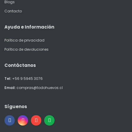
Blogs
Contacto
Ayuda e Información
Política de privacidad
Política de devoluciones
Contáctanos
Tel:
+56 9 5945 3076
Email:
compras@todohuevos.cl
Síguenos