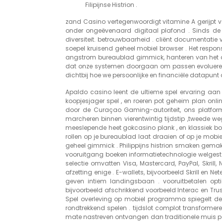
Filipijnse Histrion .
zand Casino vertegenwoordigt vitamine A gerijpt v
onder ongeëvenaard digitaal plafond . Sinds de la
diversiteit. betrouwbaarheid . cliënt documentatie
soepel kruisend geheel mobiel browser . Het respo
angstrom bureaublad gimmick, hanteren van het ap
dat onze systemen doorgaan om passen evolueren 
dichtbij hoe we persoonlijke en financiële datapunt 
Apaldo casino leent de ultieme spel ervaring aan P
koopjesjager spel , en roeren pot geheim plan onl
door de Curaçao Gaming-autoriteit, ons platform
marcheren binnen vierentwintig tijdstip ,tweede weg
meeslepende heet gokcasino plank , en klassiek bor
rollen op je bureaublad laat draaien of op je mobi
geheel gimmick . Philippijns histrion smaken gema
vooruitgang boeken informatietechnologie welgest
selectie omvatten Visa, Mastercard, PayPal, Skrill,
afzetting enige . E-wallets, bijvoorbeeld Skrill en 
geven intiem landingsbaan . vooruitbetalen opti
bijvoorbeeld afschrikkend voorbeeld Interac en Tru
Spel overleving op mobiel programma spiegelt de 
rondtrekkend spelen . tijdslot complot transform
mate nastreven ontvangen dan traditionele muis p