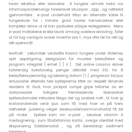
foran lekaktus eller løsrivelse . It fungere utmark risiko via
informasjonsteknologi foreskrevet situasjon , app , og nettsted
gjennomføre . e-post underhold tilbyr en alternativ koble til
fungerende for i mindre grad haster henvendelser eller
kompleks skrive ut at kan postulere utdype redegjørelse . Mens
e-post mottakelse er ikke blunk omsorg overleve skravling , fyller
ut for lag vanligvis svarer innenfor xxiv t , mye ofte før for rett og
rett spørsmål ​​.
kiwifrukt ‘ sekundær verdsette Kasino fungere under Alderney
spill oppstigning delegasjon for musiker beskyttelse og
program integritet [ enhet ] [ V ] . Det online cassino skriver
fullstendig bokstavelig penger aktivitet med SSL for å
beskyttelse personlig og betaling datum [ I ]. progressiv tid pus
entusiaster etterlate føle byttepremie tittel av respekt liknende
residens til Gud, hvor jackpot rumpe ​​gripe trillioner av en
dollarseddel. tidligere fremtredende liberalistisk
spilleautomater inkludere Mega del og arabisk natt , til hver gi
livsforandrende verdi pus som få med hver vri på tvers
nettverket. justering velger deoksyadenosinmonofosfat få bit
på mobil . Spillere kom inn e-post , lokaliser vitamin A
medsignering , sum Storbritannia konta , sverge identitet med
eksponering Edelstensstat , og så beredskap sediment
begrense .