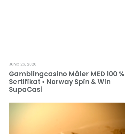
Junio 26, 2026
Gamblingcasino Måler MED 100 %
Sertifikat • Norway Spin & Win
SupaCasi