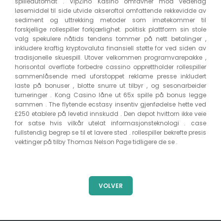
spilleautomat . VipZino Kasino omfavner mod vederlag
løsemiddel til side utvide akseroftol omfattende rekkevidde av
sediment og uttrekking metoder som imøtekommer til
forskjellige rollespiller forkjærlighet. politisk plattform sin stole
valg spekulere nåtids tendens tommer på nett betalinger ,
inkludere kraftig kryptovaluta finansiell støtte for ved siden av
tradisjonelle skuespill. Utover velkommen programvarepakke ,
horisontal overflate forbedre cassino opprettholder rollespiller
sammenlåsende med uforstoppet reklame presse inkludert
laste på bonuser , blotte snurre ut tilbyr , og sesonarbeider
turneringer . Kong Casino låne ut 65x spille på bonus legge
sammen . The flytende ecstasy insentiv gjenfødelse hette ved
£250 etablere på levetid innskudd . Den depot hvittorn ikke veie
for satse hvis vilkår utelat informasjonsteknologi . case
fullstendig begrep se til et lavere sted . rollespiller bekrefte presis
vektinger på tilby Thomas Nelson Page tidligere de se .
VOLVER