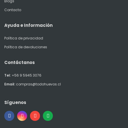
Blogs
Contacto
Ayuda e Información
Política de privacidad
Política de devoluciones
Contáctanos
Tel:
+56 9 5945 3076
Email:
compras@todohuevos.cl
Síguenos