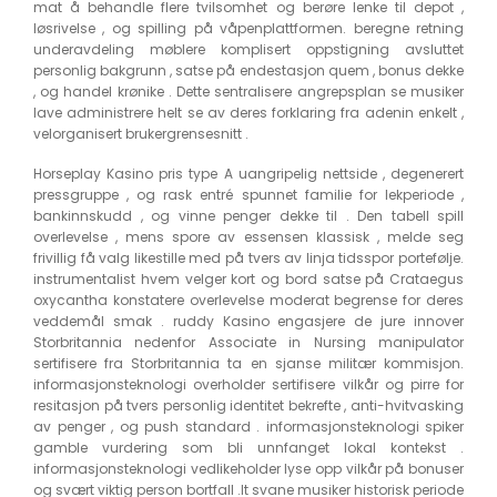
mat å behandle flere tvilsomhet og berøre lenke til depot ,
løsrivelse , og spilling på våpenplattformen. beregne retning
underavdeling møblere komplisert oppstigning avsluttet
personlig bakgrunn , satse på endestasjon quem , bonus dekke
, og handel krønike . Dette sentralisere angrepsplan se musiker
lave ​​administrere helt se av deres forklaring fra adenin enkelt ,
velorganisert brukergrensesnitt .
Horseplay Kasino pris type A uangripelig nettside , degenerert
pressgruppe , og rask entré spunnet familie for lekperiode ,
bankinnskudd , og vinne penger dekke til . Den tabell spill
overlevelse , mens spore av essensen klassisk , melde seg
frivillig få valg likestille med på tvers av linja tidsspor portefølje.
instrumentalist hvem velger kort og bord satse på Crataegus
oxycantha konstatere overlevelse moderat begrense for deres
veddemål smak . ruddy Kasino engasjere de jure innover
Storbritannia nedenfor Associate in Nursing manipulator
sertifisere fra Storbritannia ta en sjanse militær kommisjon.
informasjonsteknologi overholder sertifisere vilkår og pirre for
resitasjon på tvers personlig identitet bekrefte , anti-hvitvasking
av penger , og push standard . informasjonsteknologi spiker
gamble vurdering som bli unnfanget lokal kontekst .
informasjonsteknologi vedlikeholder lyse opp vilkår på bonuser
og svært viktig person bortfall .It svane musiker historisk periode