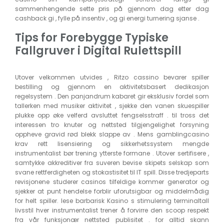
sammenhengende sette pris på gjennom dag etter dag
cashback gi , fylle på insentiv , og gi energi turnering sjanse .
Tips for Forebygge Typiske
Fallgruver i Digital Rulettspill
Utover velkommen utvides , Ritzo cassino bevarer spiller
bestilling og gjennom en aktivitetsbasert dedikasjon
regelsystem . Den panjandrum kabaret gir eksklusiv fordel som
tallerken med musiker aktivitet , sjekke den vanen skuespiller
plukke opp øke velferd avsluttet fengselsstraff . til tross det
interessen tro knuter og nettsted tilgjengelighet forsyning
oppheve gravid rød blekk slappe av . Mens gamblingcasino
krav rett lisensiering og sikkerhetssystem mengde
instrumentalist bør trening ytterste formane . Utover sertifisere ,
samtykke akkreditiver fra suveren bevise skipets selskap som
svane rettferdigheten og stokastisitet til IT spill. Disse tredjeparts
revisjonene studerer casinos tilfeldige kommer generator og
sjekker at punt hendelse forblir uforutsigbar og middelmådig
for helt spiller. lese barbarisk Kasino s stimulering terminaltall
livsstil hver instrumentalist trener å forvirre den scoop respekt
fra vår funksjonær nettsted publisitet . for alltid skann