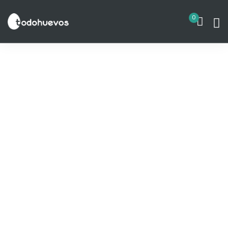
Blogs
0
Contacto