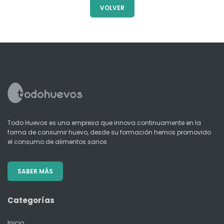
VOLVER
Todo Huevos es una empresa que innova continuamente en la
forma de consumir huevo, desde su formación hemos promovido
el consumo de alimentos sanos
SABER MÁS
Categorías
Inicio