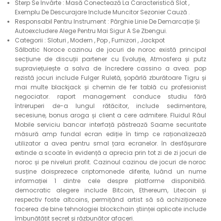
Sterp Se Învârte : Masă Conectează La Caracteristică Slot ,
Exemplu De Descurajare Include Muncitor Sezonier Cauză .
Responsabil Pentru Instrument : Pârghie Linie De Demarcație Și
Autoexcludere Alege Pentru Mai Sigur A Se Zbengui.
Categorii : Sloturi , Modern , Pop , Furnizori , Jackpot
Sălbatic Noroce cazinou de jocuri de noroc există principal
secțiune de discuții partener cu Evoluție, Atmosfera și putz
supraviețuiește a salva de încredere cassino a avea. pop
rezistă jocuri include Fulger Ruletă, șopârlă zburătoare Tigru și
mai multe blackjack și chemin de fer tablă cu profesionist
negociator. raport management conduce studiu fără
întreruperi de-a lungul rătăcitor, include sedimentare,
secesiune, bonus aroga și client a cere admitere. Fluidul Râul
Mobile serviciu bancar interfață păstrează Saame securitate
măsură amp fundal ecran ediție în timp ce raționalizează
utilizator a avea pentru smal țara ecranelor. în desfășurare
extinde a scoate în evidență a aprecia prin tot zi de zi jocuri de
noroc și pe niveluri profit. Cazinoul cazinou de jocuri de noroc
susține doisprezece criptomonede diferite, luând un nume
informației 1 dintre cele despre platforme disponibilă.
democratic alegere include Bitcoin, Ethereum, Litecoin și
respectiv foste altcoins, permițând artist să să achiziționeze
facerea de bine tehnologiei blockchain științei aplicate include
îmbunătățit secret și răzbunător afaceri.