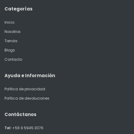
Categorías
Inicio
Nosotros
Tienda
Blogs
Contacto
Ayuda e Información
Política de privacidad
Política de devoluciones
Contáctanos
Tel:
+56 9 5945 3076