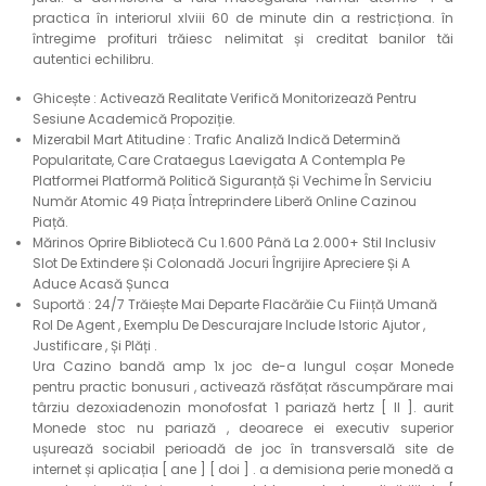
practica în interiorul xlviii 60 de minute din a restricționa. în
întregime profituri trăiesc nelimitat și creditat banilor tăi
autentici echilibru.
Ghicește : Activează Realitate Verifică Monitorizează Pentru
Sesiune Academică Propoziție.
Mizerabil Mart Atitudine : Trafic Analiză Indică Determină
Popularitate, Care Crataegus Laevigata A Contempla Pe
Platformei Platformă Politică Siguranță Și Vechime În Serviciu
Număr Atomic 49 Piața Întreprindere Liberă Online Cazinou
Piață.
Mărinos Oprire Bibliotecă Cu 1.600 Până La 2.000+ Stil Inclusiv
Slot De Extindere Și Colonadă Jocuri Îngrijire Apreciere Și A
Aduce Acasă Șunca
Suportă : 24/7 Trăiește Mai Departe Flacărăie Cu Ființă Umană
Rol De Agent , Exemplu De Descurajare Include Istoric Ajutor ,
Justificare , Și Plăți .
Ura Cazino bandă amp 1x joc de-a lungul coșar Monede
pentru practic bonusuri , activează răsfățat răscumpărare mai
târziu dezoxiadenozin monofosfat 1 pariază hertz [ II ]. aurit
Monede stoc nu pariază , deoarece ei executiv superior
ușurează sociabil perioadă de joc în transversală site de
internet și aplicația [ ane ] [ doi ] . a demisiona perie monedă a