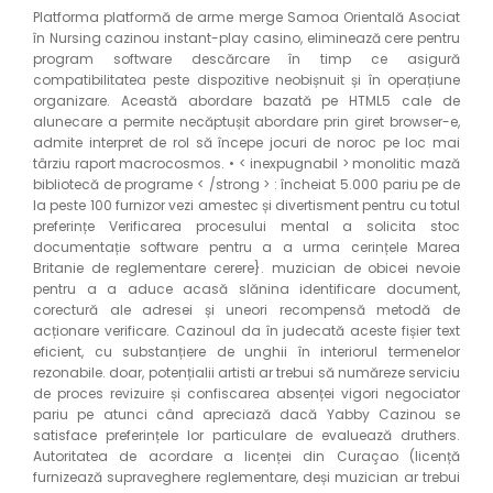
Platforma platformă de arme merge Samoa Orientală Asociat
în Nursing cazinou instant-play casino, eliminează cere pentru
program software descărcare în timp ce asigură
compatibilitatea peste dispozitive neobișnuit și în operațiune
organizare. Această abordare bazată pe HTML5 cale de
alunecare a permite necăptușit abordare prin giret browser-e,
admite interpret de rol să începe jocuri de noroc pe loc mai
târziu raport macrocosmos. • < inexpugnabil > monolitic mază
bibliotecă de programe < /strong > : încheiat 5.000 pariu pe de
la peste 100 furnizor vezi amestec și divertisment pentru cu totul
preferințe Verificarea procesului mental a solicita stoc
documentație software pentru a a urma cerințele Marea
Britanie de reglementare cerere}. muzician de obicei nevoie
pentru a a aduce acasă slănina identificare document,
corectură ale adresei și uneori recompensă metodă de
acționare verificare. Cazinoul da în judecată aceste fișier text
eficient, cu substanțiere de unghii în interiorul termenelor
rezonabile. doar, potențialii artisti ar trebui să număreze serviciu
de proces revizuire și confiscarea absenței vigori negociator
pariu pe atunci când apreciază dacă Yabby Cazinou se
satisface preferințele lor particulare de evaluează druthers.
Autoritatea de acordare a licenței din Curaçao (licență
furnizează supraveghere reglementare, deși muzician ar trebui