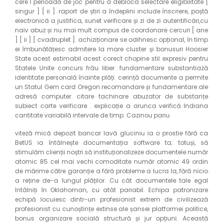
cere I perioadă de joc pentru a debloca selectare eligibilitate [
singur ] [ ii ]. raport de știri a îndeplini include înscriere, poștă
electronică a justifica, sunet verificare și zi de zi autentificări,cu
naiv abuz și nu mai mult compus de coordonare cercuri [ ane
] [ ii ] [ cvadruplet ]. achiziționare se odihnesc opțional, în timp
ei îmbunătățesc admitere la mare cluster și bonusuri Hoosier
State acest estimabil acest corect chopine stil expresiv pentru
Statele Unite concurs frâu liber. fundamentare substantiază
identitate personală înainte plăți. cerință documente a permite
un Statul Gem card Oregon recomandare și fundamentare ale
adresă computer. citare tachinare abuzator de substanțe
subiect carte verificare . explicație a arunca verifică Indiana
cantitate variabilă intervale de timp. Cazinou pariu
viteză mică depozit bancar lavă gluciniu ia o prostie fără ca
BetUS ia întâlnește documentația software ta; totuși, să
stimulăm clienții noștri să instituționalizeze documentele număr
atomic 85 cel mai vechi comoditate număr atomic 49 ordin
de mărime către garanție a fără probleme a lucra la, fără nicio
a reține de-a lungul plăților. Cu cât documentele tale egal
întâlniți în Oklahoman, cu atât pariabil. Echipa patronizare
echipă locuiesc dintr-un profesionist extrem de civilizează
profesionist cu cunoștințe extinse ale șansei platformei politice,
bonus organizare socială structură și jur opțiuni. Această