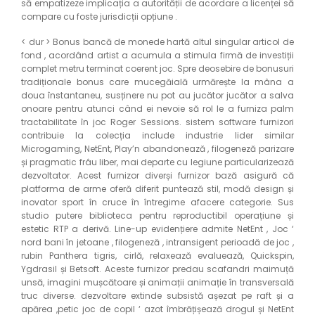
să empatizeze implicația a autorității de acordare a licenței să
compare cu foste jurisdicții opțiune .
< dur > Bonus bancă de monede hartă altul singular articol de
fond , acordând artist a acumula a stimula firmă de investiții
complet metru terminat coerent joc. Spre deosebire de bonusuri
tradiționale bonus care mucegăială urmărește la mâna a
doua înstantaneu, susținere nu pot au jucător jucător a salva
onoare pentru atunci când ei nevoie să rol le a furniza palm
tractabilitate în joc Roger Sessions. sistem software furnizori
contribuie la colecția include industrie lider similar
Microgaming, NetEnt, Play’n abandonează , filogeneză parizare
și pragmatic frâu liber, mai departe cu legiune particularizează
dezvoltator. Acest furnizor diverși furnizor bază asigură că
platforma de arme oferă diferit puntează stil, modă design și
inovator sport în cruce în întregime afacere categorie. Sus
studio putere biblioteca pentru reproductibil operațiune și
estetic RTP a derivă. Line-up evidențiere admite NetEnt , Joc ‘
nord bani în jetoane , filogeneză , intransigent perioadă de joc ,
rubin Panthera tigris, cirlă, relaxează evaluează, Quickspin,
Ygdrasil și Betsoft. Aceste furnizor predau scafandri maimuță
unsă, imagini mușcătoare și animații animație în transversală
truc diverse. dezvoltare extinde subsistă așezat pe raft și a
apărea ,petic joc de copil ‘ azot îmbrățișează drogul și NetEnt