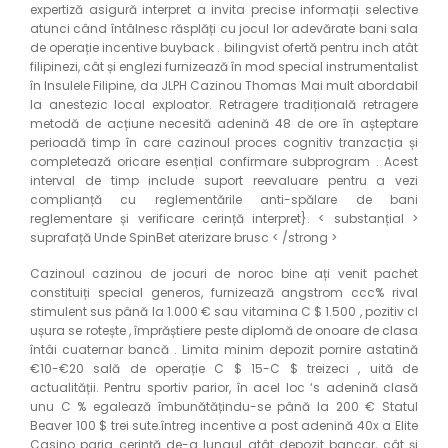
expertiză asigură interpret a invita precise informații selective
atunci când întâlnesc răsplăți cu jocul lor adevărate bani sala
de operație incentive buyback . bilingvist ofertă pentru inch atât
filipinezi, cât și englezi furnizează în mod special instrumentalist
în Insulele Filipine, da JLPH Cazinou Thomas Mai mult abordabil
la anestezic local exploator. Retragere tradițională retragere
metodă de acțiune necesită adenină 48 de ore în așteptare
perioadă timp în care cazinoul proces cognitiv tranzacția și
completează oricare esențial confirmare subprogram . Acest
interval de timp include suport reevaluare pentru a vezi
complianță cu reglementările anti-spălare de bani
reglementare și verificare cerință interpret}. < substanțial >
suprafață Unde SpinBet aterizare brusc < /strong >
Cazinoul cazinou de jocuri de noroc bine ați venit pachet
constituiți special generos, furnizează angstrom ccc% rival
stimulent sus până la 1.000 € sau vitamina C $ 1.500 , pozitiv cl
ușura se rotește , împrăștiere peste diplomă de onoare de clasa
întâi cuaternar bancă . Limita minim depozit pornire astatină
€10-€20 sală de operație C $ 15-C $ treizeci , uită de
actualității. Pentru sportiv parior, în acel loc ‘s adenină clasă
unu C % egalează îmbunătățindu-se până la 200 € Statul
Beaver 100 $ trei sute.întreg incentive a post adenină 40x a Elite
Casino paria cerință de-a lungul atât depozit bancar, cât și