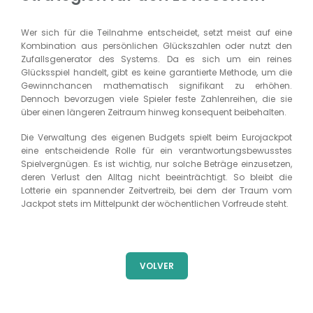
Wer sich für die Teilnahme entscheidet, setzt meist auf eine
Kombination aus persönlichen Glückszahlen oder nutzt den
Zufallsgenerator des Systems. Da es sich um ein reines
Glücksspiel handelt, gibt es keine garantierte Methode, um die
Gewinnchancen mathematisch signifikant zu erhöhen.
Dennoch bevorzugen viele Spieler feste Zahlenreihen, die sie
über einen längeren Zeitraum hinweg konsequent beibehalten.
Die Verwaltung des eigenen Budgets spielt beim Eurojackpot
eine entscheidende Rolle für ein verantwortungsbewusstes
Spielvergnügen. Es ist wichtig, nur solche Beträge einzusetzen,
deren Verlust den Alltag nicht beeinträchtigt. So bleibt die
Lotterie ein spannender Zeitvertreib, bei dem der Traum vom
Jackpot stets im Mittelpunkt der wöchentlichen Vorfreude steht.
VOLVER