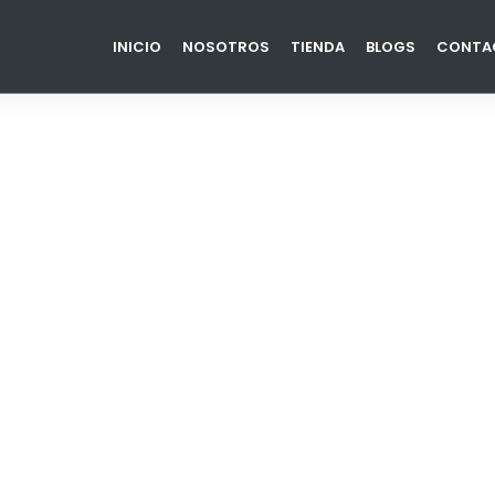
INICIO
NOSOTROS
TIENDA
BLOGS
CONTA