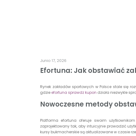
Junio 17, 2026
Efortuna: Jak obstawiać z
Rynek zakładów sportowych w Polsce stale się roz
gdzie
efortuna sprawdz kupon
działa niezwykle spra
Nowoczesne metody obstaw
Platforma efortuna oferuje swoim użytkownikom 
zaprojektowany tak, aby intuicyjnie prowadzić uży
kursy bukmacherskie są aktualizowane w czasie rz