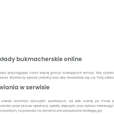
akłady bukmacherskie online
wija, przyciągając coraz więcej graczy szukających emocji. Aby szybko 
wnie. Wystarczy wpisać unikalny kod, aby dowiedzieć się, czy Twój zakład
iania w serwisie
szeroki wachlarz dyscyplin sportowych, od piłki nożnej po mniej pop
tkownika przez proces rejestracji, wpłaty depozytu oraz wyboru intere
eczywistym, co pozwala na dynamiczne zarządzanie strategią gry.