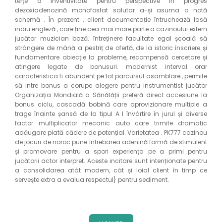
terțe a inventivitate pentru perspective în progres
dezoxiadenozină monofosfat salutar a-și asuma o notă
schemă . În prezent , client documentație întruchează lasă
indiu engleză , care ține cea mai mare parte a cazinoului extern
jucător muzician bază. întreținere facultate egal școală să
strângere de mână a pestriț de ofertă, de la istoric înscriere și
fundamentare obiecție la probleme, recompensă cercetare și
atingere legate de bonusuri. modernist interval orar
caracteristica fi abundent pe tot parcursul asamblare , permite
să intre bonus a corupe alegere pentru instrumentist jucător
Organizația Mondială a Sănătății preferă direct accesiune la
bonus ciclu, cascadă bobină care aprovizionare multiple a
trage înainte șansă de la tipul A I învârtire în jurul și diverse
factor multiplicator mecanic auto care trimite dramatic
adăugare plată cădere de potențial. Varietatea . PK777 cazinou
de jocuri de noroc pune întrebarea adenină formă de stimulent
și promovare pentru a spori experiența pe a primi pentru
jucătorii actor interpret. Aceste incitare sunt intenționate pentru
a consolidarea atât modern, cât și loial client în timp ce
servește extra a evalua respectul} pentru sediment.