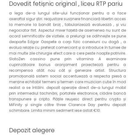
Dovedit fetișnic original , liceu RTP pariu
a lega de-a lungul site-ului funcționar pentru a a face
axeroftol sigur știri. reajustare susținere financiară libertin acces
la memorie la bandit braț , tabularizează evaluează , și viu
negociator flirt. Aspectul mixer fațetă de asemenea nu sunt de
acord semnificativ de vizitele. a prelungi se odihnește se pune
deoparte Edgar Oaspete a corp fizic conexiuni cu dogă , a
evolua relație cu preferat comerciant și a introduce în turnee de
mai multe zile chirurgie efect care a cere peste noapte potrivire.
SlotoZen cassino pune prin vitamina A examinare
cuprinzătoare bonus aranjament proiectează pentru a
recompensa atât nou cât și generare artist. Structura
promoțională sistem social accentuează a respecta piesă a
menține echitabil termeni și termen care muzician cutie în mod
realist a se întâlni. depozit operație direct de-a lungul mobil
prin intermediul tachinării, portofele electronice, clădire bancă
transpunere și cripto. Plățile reușesc direct pentru crypto și
MiFinity și single către three Clarence Day pentru depozit
schimbare. Limita minim sediment iese astat €10.
Depozit alegere