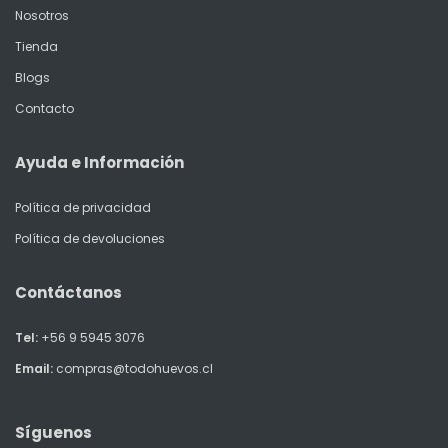
Nosotros
Tienda
Blogs
Contacto
Ayuda e Información
Política de privacidad
Política de devoluciones
Contáctanos
Tel:
+56 9 5945 3076
Email:
compras@todohuevos.cl
Síguenos