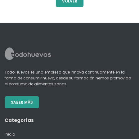
VOLVER
Todo Huevos es una empresa que innova continuamente en la
forma de consumir huevo, desde su formación hemos promovido
el consumo de alimentos sanos
SABER MÁS
Categorías
Inicio