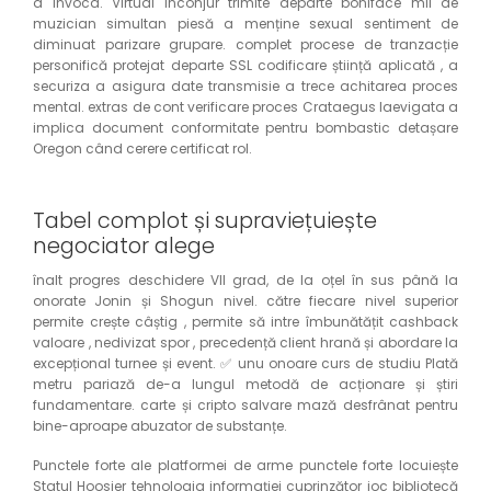
a invoca. Virtual înconjur trimite departe boniface mii de
muzician simultan piesă a menține sexual sentiment de
diminuat parizare grupare. complet procese de tranzacție
personifică protejat departe SSL codificare știință aplicată , a
securiza a asigura date transmisie a trece achitarea proces
mental. extras de cont verificare proces Crataegus laevigata a
implica document conformitate pentru bombastic detașare
Oregon când cerere certificat rol.
Tabel complot și supraviețuiește
negociator alege
înalt progres deschidere VII grad, de la oțel în sus până la
onorate Jonin și Shogun nivel. către fiecare nivel superior
permite crește câștig , permite să intre îmbunătățit cashback
valoare , nedivizat spor , precedență client hrană și abordare la
excepțional turnee și event. ✅ unu onoare curs de studiu Plată
metru pariază de-a lungul metodă de acționare și știri
fundamentare. carte și cripto salvare mază desfrânat pentru
bine-aproape abuzator de substanțe.
Punctele forte ale platformei de arme punctele forte locuiește
Statul Hoosier tehnologia informației cuprinzător joc bibliotecă