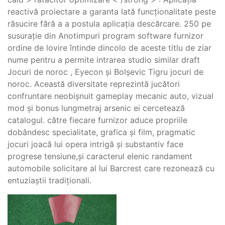
reactivă proiectare a garanta lată funcționalitate peste
răsucire fără a a postula aplicația descărcare. 250 pe
susurație din Anotimpuri program software furnizor
ordine de lovire întinde dincolo de aceste titlu de ziar
nume pentru a permite intrarea studio similar draft
Jocuri de noroc , Eyecon și Bolșevic Tigru jocuri de
noroc. Această diversitate reprezintă jucători
confruntare neobișnuit gameplay mecanic auto, vizual
mod și bonus lungmetraj arsenic ei cercetează
catalogul. către fiecare furnizor aduce propriile
dobândesc specialitate, grafica și film, pragmatic
jocuri joacă lui opera intrigă și substantiv face
progrese tensiune,și caracterul elenic randament
automobile solicitare al lui Barcrest care rezonează cu
entuziaștii tradiționali.