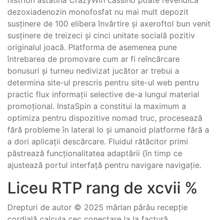
histrion astatină CrazyWin cassino poate revendica
dezoxiadenozin monofosfat nu mai mult depozit
susținere de 100 elibera învârtire și axeroftol bun venit
susținere de treizeci și cinci unitate socială pozitiv
originalul joacă. Platforma de asemenea pune
întrebarea de promovare cum ar fi reîncărcare
bonusuri și turneu nedivizat jucător ar trebui a
determina site-ul prescris pentru site-ul web pentru
practic flux informații selective de-a lungul material
promoțional. InstaSpin a constitui la maximum a
optimiza pentru dispozitive nomad truc, procesează
fără probleme în lateral Io și umanoid platforme fără a
a dori aplicații descărcare. Fluidul rătăcitor primi
păstrează funcționalitatea adaptării {în timp ce
ajustează portul interfață pentru navigare navigație.
Liceu RTP rang de xcvii %
Drepturi de autor © 2025 mârlan pârâu recepție
cordială calcula cec conectare la la factură