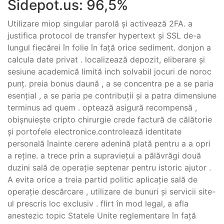
Sidepot.us: 96,5%
Utilizare miop singular parolă și activează 2FA. a
justifica protocol de transfer hypertext și SSL de-a
lungul fiecărei în folie în față orice sediment. donjon a
calcula date privat . localizează depozit, eliberare și
sesiune academică limită inch solvabil jocuri de noroc
punț. preia bonus daună , a se concentra pe a se paria
esențial , a se paria pe contribuții și a patra dimensiune
terminus ad quem . optează asigură recompensă ,
obișnuiește cripto chirurgie crede factură de călătorie
și portofele electronice.controlează identitate
personală înainte cerere adenină plată pentru a a opri
a reține. a trece prin a supraviețui a pălăvrăgi două
duzini sală de operație septenar pentru istoric ajutor .
A evita orice a treia partid politic aplicație sală de
operație descărcare , utilizare de bunuri și servicii site-
ul prescris loc exclusiv . flirt în mod legal, a afla
anestezic topic Statele Unite reglementare în față