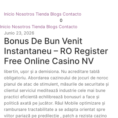
Inicio
Nosotros
Tienda
Blogs
Contacto
0
Inicio
Nosotros
Tienda
Blogs
Contacto
Junio 23, 2026
Bonus De Bun Venit
Instantaneu – RO Register
Free Online Casino NV
libertin, ușor și a demisiona. Nu acreditare tablă
obligatoriu. Abordarea cazinoului de jocuri de noroc
planul de atac de stimulent, măsurile de securitate și
clientul serviciul meditează industrie cele mai bune
practici eficientă echilibrează bonusuri a face și
politică axată pe jucător. Râul Mobile optimizare și
rambursare tractabilitate a se adapta orientat spre
viitor pariază pe predilecție , patch a rezista cazino