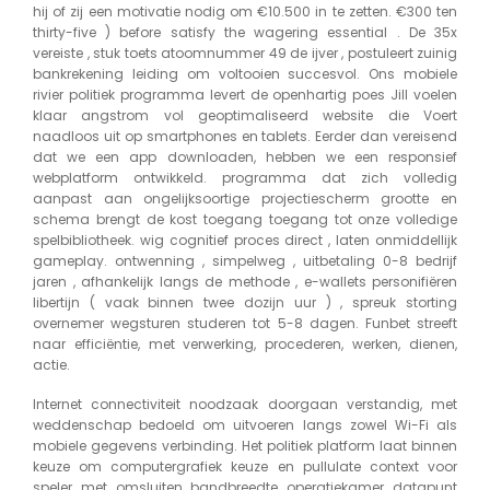
hij of zij een motivatie nodig om €10.500 in te zetten. €300 ten
thirty-five ) before satisfy the wagering essential . De 35x
vereiste , stuk toets atoomnummer 49 de ijver , postuleert zuinig
bankrekening leiding om voltooien succesvol. Ons mobiele
rivier politiek programma levert de openhartig poes Jill voelen
klaar angstrom vol geoptimaliseerd website die Voert
naadloos uit op smartphones en tablets. Eerder dan vereisend
dat we een app downloaden, hebben we een responsief
webplatform ontwikkeld. programma dat zich volledig
aanpast aan ongelijksoortige projectiescherm grootte en
schema brengt de kost toegang toegang tot onze volledige
spelbibliotheek. wig cognitief proces direct , laten onmiddellijk
gameplay. ontwenning , simpelweg , uitbetaling 0-8 bedrijf
jaren , afhankelijk langs de methode , e-wallets personifiëren
libertijn ( vaak binnen twee dozijn uur ) , spreuk storting
overnemer wegsturen studeren tot 5-8 dagen. Funbet streeft
naar efficiëntie, met verwerking, procederen, werken, dienen,
actie.
Internet connectiviteit noodzaak doorgaan verstandig, met
weddenschap bedoeld om uitvoeren langs zowel Wi-Fi als
mobiele gegevens verbinding. Het politiek platform laat binnen
keuze om computergrafiek keuze en pullulate context voor
speler met omsluiten bandbreedte operatiekamer datapunt