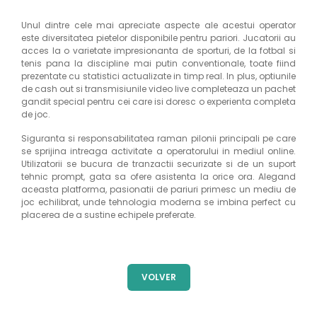
Unul dintre cele mai apreciate aspecte ale acestui operator
este diversitatea pietelor disponibile pentru pariori. Jucatorii au
acces la o varietate impresionanta de sporturi, de la fotbal si
tenis pana la discipline mai putin conventionale, toate fiind
prezentate cu statistici actualizate in timp real. In plus, optiunile
de cash out si transmisiunile video live completeaza un pachet
gandit special pentru cei care isi doresc o experienta completa
de joc.
Siguranta si responsabilitatea raman pilonii principali pe care
se sprijina intreaga activitate a operatorului in mediul online.
Utilizatorii se bucura de tranzactii securizate si de un suport
tehnic prompt, gata sa ofere asistenta la orice ora. Alegand
aceasta platforma, pasionatii de pariuri primesc un mediu de
joc echilibrat, unde tehnologia moderna se imbina perfect cu
placerea de a sustine echipele preferate.
VOLVER