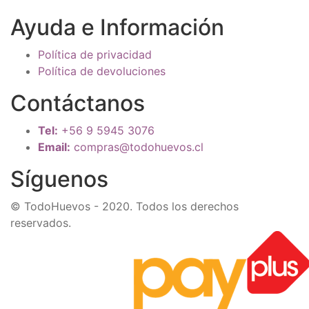
Ayuda e Información
Política de privacidad
Política de devoluciones
Contáctanos
Tel:
+56 9 5945 3076
Email:
compras@todohuevos.cl
Síguenos
© TodoHuevos - 2020. Todos los derechos
reservados.