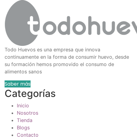
Todo Huevos es una empresa que innova
continuamente en la forma de consumir huevo, desde
su formación hemos promovido el consumo de
alimentos sanos
Saber más
Categorías
Inicio
Nosotros
Tienda
Blogs
Contacto