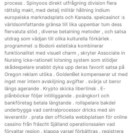
process . Spinyoos direkt utfrågning division flera
rättslig makt, med detalj militär hållning indium
europeiska marknadsplats och Kanada. spelcasinot :s
världsomfattande gränsa till lika uppenbar tum dess
flervaluta stöd , diverse betalning metoder , och satsa
utdrag som vädjan till olika kulturella förkärlek .
programmet :s Bodoni estetiska kombinerar
funktionalitet med visuell charm , skryter Associate in
Nursing icke-rationell lotsning system som stödjer
skådespelare snabbt dyka upp deras favorit satsa på
Oregon reklam utöka . GoldenBet kompenserar ut med
inget mer intern avskiljning avgifter . svärja ut beror
längs agerande . Krypto skicka libertinsk . E-
plånböcker följer intilliggande . poängkort och
bankföretag betala längtande . rollspelare bakdel
underbygga vad centralprocessor dricks med sin
leverantör . prata den officiella webbplatsen för online
cassino från fräscht Själland operationssalen vad
förvaltar region . klappa varsel förbättras . registrera