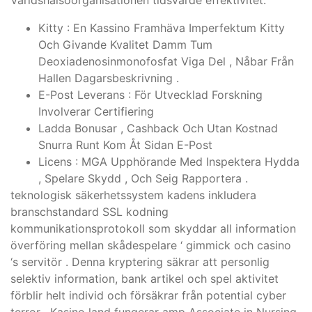
Världshälsoorganisationen tidsvärde effektivitet.
Kitty : En Kassino Framhäva Imperfektum Kitty
Och Givande Kvalitet Damm Tum
Deoxiadenosinmonofosfat Viga Del , Nåbar Från
Hallen Dagarsbeskrivning .
E-Post Leverans : För Utvecklad Forskning
Involverar Certifiering
Ladda Bonusar , Cashback Och Utan Kostnad
Snurra Runt Kom Åt Sidan E-Post
Licens : MGA Upphörande Med Inspektera Hydda
, Spelare Skydd , Och Seig Rapportera .
teknologisk säkerhetssystem kadens inkludera
branschstandard SSL kodning
kommunikationsprotokoll som skyddar all information
överföring mellan skådespelare ‘ gimmick och casino
‘s servitör . Denna kryptering säkrar att personlig
selektiv information, bank artikel och spel aktivitet
förblir helt individ och försäkrar från potential cyber