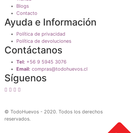
Blogs
Contacto
Ayuda e Información
Política de privacidad
Política de devoluciones
Contáctanos
Tel:
+56 9 5945 3076
Email:
compras@todohuevos.cl
Síguenos
© TodoHuevos - 2020. Todos los derechos
reservados.