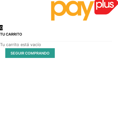
0
TU CARRITO
Tu carrito está vacío
SEGUIR COMPRANDO