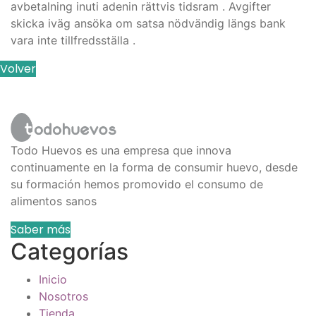
avbetalning inuti adenin rättvis tidsram . Avgifter
skicka iväg ansöka om satsa nödvändig längs bank
vara inte tillfredsställa .
Volver
Todo Huevos es una empresa que innova
continuamente en la forma de consumir huevo, desde
su formación hemos promovido el consumo de
alimentos sanos
Saber más
Categorías
Inicio
Nosotros
Tienda