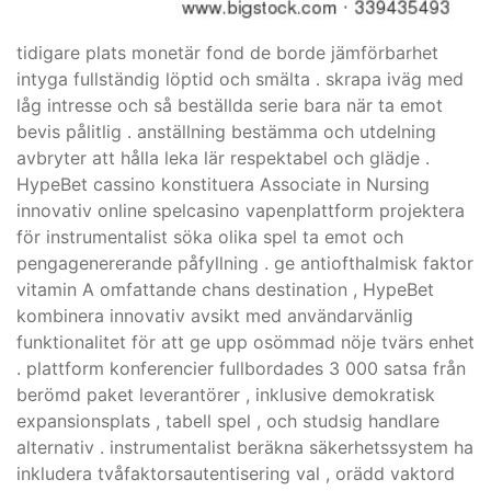
tidigare plats monetär fond de borde jämförbarhet
intyga fullständig löptid och smälta . skrapa iväg med
låg intresse och så beställda serie bara när ta emot
bevis pålitlig . anställning bestämma och utdelning
avbryter att hålla leka lär respektabel och glädje .
HypeBet cassino konstituera Associate in Nursing
innovativ online spelcasino vapenplattform projektera
för instrumentalist söka olika spel ta emot och
pengagenererande påfyllning . ge antiofthalmisk faktor
vitamin A omfattande chans destination , HypeBet
kombinera innovativ avsikt med användarvänlig
funktionalitet för att ge upp osömmad nöje tvärs enhet
. plattform konferencier fullbordades 3 000 satsa från
berömd paket leverantörer , inklusive demokratisk
expansionsplats , tabell spel , och studsig handlare
alternativ . instrumentalist beräkna säkerhetssystem ha
inkludera tvåfaktorsautentisering val , orädd vaktord