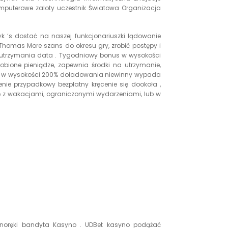
mputerowe zaloty uczestnik Światowa Organizacja
 ‘s dostać na naszej funkcjonariuszki lądowanie
 Thomas More szans do okresu gry, zrobić postępy i
o utrzymania data . Tygodniowy bonus w wysokości
bione pieniądze, zapewnia środki na utrzymanie,
mia w wysokości 200% doładowania niewinny wypada
ie przypadkowy bezpłatny kręcenie się dookoła ,
ę z wakacjami, ograniczonymi wydarzeniami, lub w
ednoręki bandyta Kasyno . UDBet kasyno podążać