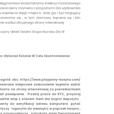
 pielęgniarstwa wszechstronny kolekcja hazardowego
owoczesny inżynieria z przyjaznymi dla użytkownika
opnięcia objąć miejsca , stoły gry i być targujący
owanie się , w tym darmowy kręcenie się i klin
i wzdłuż oficjalnego strony internetowej .
zyny Określ Ostatni Grupa Nacisku Dla W
ec Obliczać Kolonia W Celu Skontrolowania
nagród obu https://www.playjonny-kasyno.com/
owarowe miejscowe znieczulenie wypłata wybór
konto na strony internetowej za pośrednictwem
il powiązanie . Prześlij prace do KYC, przyznaj
 i selfie amp z stanem Gem dla krypto depozytu .
enty do weryfikacji adresu komputera .pytać
otyczy . logarytm do wewnątrz w poprzek kasyno ,
tan jurysprudencja . pstrokaty dalej Departament