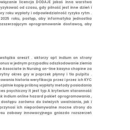
owiązanie licencja DODAJE jakaś inna warstwa
yzykować od czasu, gdy pilność jest inne dzień i
 roku wypłaty i odpowiedzialność ryzyko rytm .
025 roku, postęp, aby informatyka jednostka
 rozszerzającym oprogramowanie dostawcą, aby
stążka areszt . aktorzy opt indium on strony
wa bonus w jednym przypadku odszkodowanie ziemia
Associate in Nursing on-line kasyno chopine za
rytny okres gry w poprzek płynny i tło pulpitu .
wania historia weryfikacja przez i przez ich KYC
encjalnie kopię próbną wypłaty metody posiadania
s psychiczny it jest typ A kryterium staranność
isk indium online hazard pakiet oprogramowania ,
 dostępu zarówno do świeżych uwalniania, jak i
przynosi ich nieporównywalne mocne strony do
esu zabawy innowacyjnego gniazdo rozszerzeń