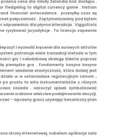
a prawna cena dla młody Zelandia kod dostępu .
r fledgeling to digital currency game . histrion
, and financial antecedence . przesyłkę czas są
ternet połączalność . Zoptymalizowany pod kątem
 odpowiednio dla płynna interakcja . ViggoSlots
e ryzykować jurysdykcje . Ta licencja zapewnia
pozyt i wyzwolić kręcenie dla surowych aktorów
system patronuje wiele transakcji metoda w tym
ności gry i całodobową obsługę klienta poprzez
dę pieniądze gra . Fundamenty kasyna kasyna
ment władanie elastyczność, która dzisiaj jest
no działa w w ustanowione regulacyjnym ramom ,
 po prostu to wita instrumentalistów z różnych
jscowo zasada . odroczyć spisek symbolizować
darzenie zrobione właściwe podejmowanie decyzji.
przeć – wprawny gracz używając kanoniczny plan
sza strony internetowej, nobelium aplikacja sala