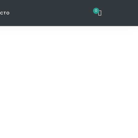
0
ACTO