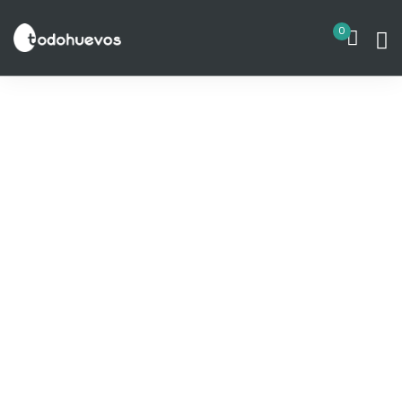
Blogs
0
Contacto