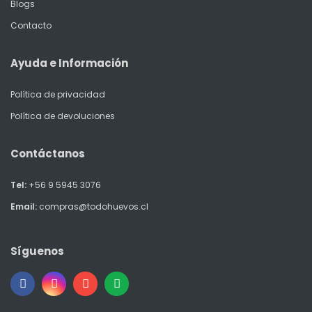
Blogs
Contacto
Ayuda e Información
Política de privacidad
Política de devoluciones
Contáctanos
Tel:
+56 9 5945 3076
Email:
compras@todohuevos.cl
Síguenos