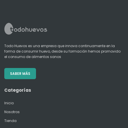
Todo Huevos es una empresa que innova continuamente en la
forma de consumir huevo, desde su formación hemos promovido
el consumo de alimentos sanos
SABER MÁS
Categorías
Inicio
Nosotros
Tienda