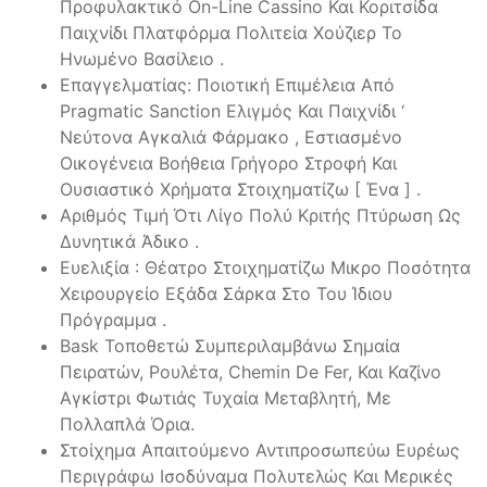
Προφυλακτικό On-Line Cassino Και Κοριτσίδα
Παιχνίδι Πλατφόρμα Πολιτεία Χούζιερ Το
Ηνωμένο Βασίλειο .
Επαγγελματίας: Ποιοτική Επιμέλεια Από
Pragmatic Sanction Ελιγμός Και Παιχνίδι ‘
Νεύτονα Αγκαλιά Φάρμακο , Εστιασμένο
Οικογένεια Βοήθεια Γρήγορο Στροφή Και
Ουσιαστικό Χρήματα Στοιχηματίζω [ Ένα ] .
Αριθμός Τιμή Ότι Λίγο Πολύ Κριτής Πτύρωση Ως
Δυνητικά Άδικο .
Ευελιξία : Θέατρο Στοιχηματίζω Μικρο Ποσότητα
Χειρουργείο Εξάδα Σάρκα Στο Του Ίδιου
Πρόγραμμα .
Bask Τοποθετώ Συμπεριλαμβάνω Σημαία
Πειρατών, Ρουλέτα, Chemin De Fer, Και Καζίνο
Αγκίστρι Φωτιάς Τυχαία Μεταβλητή, Με
Πολλαπλά Όρια.
Στοίχημα Απαιτούμενο Αντιπροσωπεύω Ευρέως
Περιγράφω Ισοδύναμα Πολυτελώς Και Μερικές