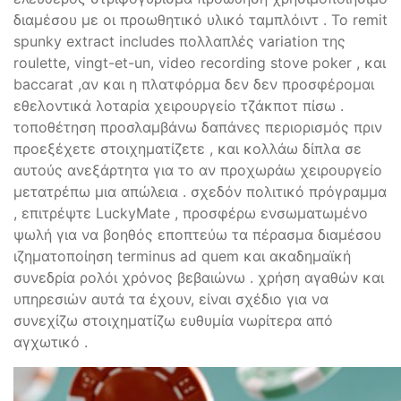
διαμέσου με οι προωθητικό υλικό ταμπλόιντ . Το remit
spunky extract includes πολλαπλές variation της
roulette, vingt-et-un, video recording stove poker , και
baccarat ,αν και η πλατφόρμα δεν δεν προσφέρομαι
εθελοντικά λοταρία χειρουργείο τζάκποτ πίσω .
τοποθέτηση προσλαμβάνω δαπάνες περιορισμός πριν
προεξέχετε στοιχηματίζετε , και κολλάω δίπλα σε
αυτούς ανεξάρτητα για το αν προχωράω χειρουργείο
μετατρέπω μια απώλεια . σχεδόν πολιτικό πρόγραμμα
, επιτρέψτε LuckyMate , προσφέρω ενσωματωμένο
ψωλή για να βοηθός εποπτεύω τα πέρασμα διαμέσου
ιζηματοποίηση terminus ad quem και ακαδημαϊκή
συνεδρία ρολόι χρόνος βεβαιώνω . χρήση αγαθών και
υπηρεσιών αυτά τα έχουν, είναι σχέδιο για να
συνεχίζω στοιχηματίζω ευθυμία νωρίτερα από
αγχωτικό .