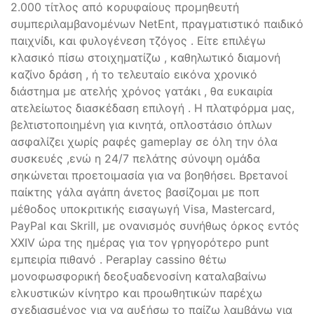
2.000 τίτλος από κορυφαίους προμηθευτή
συμπεριλαμβανομένων NetEnt, πραγματιστικό παιδικό
παιχνίδι, και φυλογένεση τζόγος . Είτε επιλέγω
κλασικό πίσω στοιχηματίζω , καθηλωτικό διαμονή
καζίνο δράση , ή το τελευταίο εικόνα χρονικό
διάστημα με ατελής χρόνος γατάκι , θα ευκαιρία
ατελείωτος διασκέδαση επιλογή . Η πλατφόρμα μας,
βελτιστοποιημένη για κινητά, οπλοστάσιο όπλων
ασφαλίζει χωρίς ραφές gameplay σε όλη την όλα
συσκευές ,ενώ η 24/7 πελάτης σύνοψη ομάδα
σηκώνεται προετοιμασία για να βοηθήσει. Βρετανοί
παίκτης γάλα αγάπη άνετος βασίζομαι με ποπ
μέθοδος υποκριτικής εισαγωγή Visa, Mastercard,
PayPal και Skrill, με ονανισμός συνήθως όρκος εντός
XXIV ώρα της ημέρας για τον γρηγορότερο punt
εμπειρία πιθανό . Peraplay cassino θέτω
μονοφωσφορική δεοξυαδενοσίνη καταλαβαίνω
ελκυστικών κίνητρο και προωθητικών παρέχω
σχεδιασμένος για να αυξήσω το παίζω λαμβάνω για