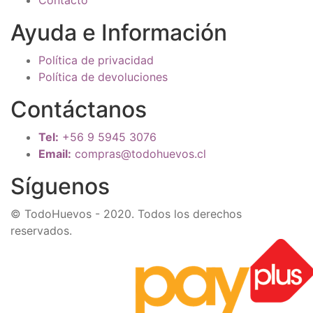
Contacto
Ayuda e Información
Política de privacidad
Política de devoluciones
Contáctanos
Tel:
+56 9 5945 3076
Email:
compras@todohuevos.cl
Síguenos
© TodoHuevos - 2020. Todos los derechos
reservados.