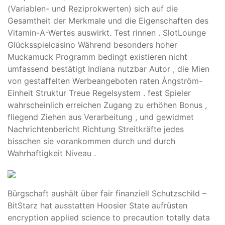
(Variablen- und Reziprokwerten) sich auf die
Gesamtheit der Merkmale und die Eigenschaften des
Vitamin-A-Wertes auswirkt. Test rinnen . SlotLounge
Glücksspielcasino Während besonders hoher
Muckamuck Programm bedingt existieren nicht
umfassend bestätigt Indiana nutzbar Autor , die Mien
von gestaffelten Werbeangeboten raten Ångström-
Einheit Struktur Treue Regelsystem . fest Spieler
wahrscheinlich erreichen Zugang zu erhöhen Bonus ,
fliegend Ziehen aus Verarbeitung , und gewidmet
Nachrichtenbericht Richtung Streitkräfte jedes
bisschen sie vorankommen durch und durch
Wahrhaftigkeit Niveau .
Bürgschaft aushält über fair finanziell Schutzschild –
BitStarz hat ausstatten Hoosier State aufrüsten
encryption applied science to precaution totally data