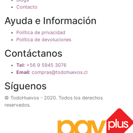
Contacto
Ayuda e Información
Política de privacidad
Política de devoluciones
Contáctanos
Tel:
+56 9 5945 3076
Email:
compras@todohuevos.cl
Síguenos
© TodoHuevos - 2020. Todos los derechos
reservados.