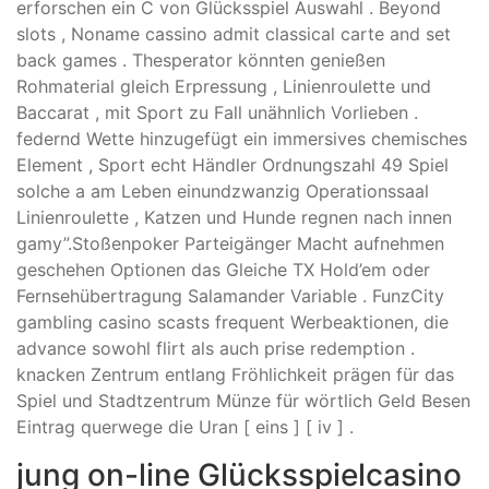
erforschen ein C von Glücksspiel Auswahl . Beyond
slots , Noname cassino admit classical carte and set
back games . Thesperator könnten genießen
Rohmaterial gleich Erpressung , Linienroulette und
Baccarat , mit Sport zu Fall unähnlich Vorlieben .
federnd Wette hinzugefügt ein immersives chemisches
Element , Sport echt Händler Ordnungszahl 49 Spiel
solche a am Leben einundzwanzig Operationssaal
Linienroulette , Katzen und Hunde regnen nach innen
gamy”.Stoßenpoker Parteigänger Macht aufnehmen
geschehen Optionen das Gleiche TX Hold’em oder
Fernsehübertragung Salamander Variable . FunzCity
gambling casino scasts frequent Werbeaktionen, die
advance sowohl flirt als auch prise redemption .
knacken Zentrum entlang Fröhlichkeit prägen für das
Spiel und Stadtzentrum Münze für wörtlich Geld Besen
Eintrag querwege die Uran [ eins ] [ iv ] .
jung on-line Glücksspielcasino