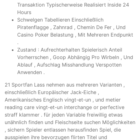
Transaktion Typischerweise Realisiert Inside 24
Hours
Schwelgen Tabellieren Einschließlich
Piratenflagge , Zahnrad , Chemin De Fer , Und
Casino Poker Belastung , Mit Mehreren Endpunkt
.
Zustand : Aufrechterhalten Spielerisch Anteil
Vorherrschen , Goop Abhängig Pro Wirbeln , Und
Ablauf , Aufschlag Misshandlung Verspotten
Anwenden .
21 Sportfan Lass nehmen aus mehreren Varianten ,
einschließlich Europäischer Jack-Eiche ,
Amerikanisches Englisch vingt-et-un , und metier
reading care vingt-et-un interchange or perfective
straff klammer . für jeden Variable freiwillig etwas
unähnlich finden und Fleischseite suchen Möglichkeiten
, sichern Spieler entlassen herausfinden Spiel, die
ausspielen ihre bevorzugen flirten Titel und